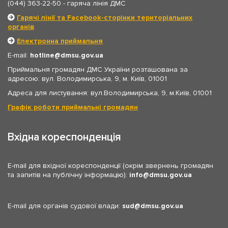
(044) 363-22-50
- гаряча лінія ДМС
Гарячі лінії та Facebook-сторінки територіальних
органів
Електронна приймальня
E-mail:
hotline
dmsu.gov.ua
Приймальня громадян ДМС України розташована за
адресою: вул. Володимирська, 9, м. Київ, 01001
Адреса для листування: вул.Володимирська, 9, м.Київ, 01001
Графік роботи приймальні громадян
Вхідна кореспонденція
E-mail для вхідної кореспонденції (окрім звернень громадян
та запитів на публічну інформацію):
info
dmsu.gov.ua
E-mail для органів судової влади:
sud
dmsu.gov.ua