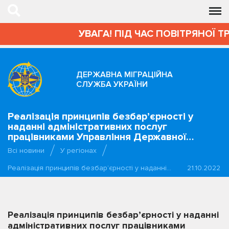
УВАГА! ПІД ЧАС ПОВІТРЯНОЇ Т
ДЕРЖАВНА МІГРАЦІЙНА
СЛУЖБА УКРАЇНИ
Реалізація принципів безбар’єрності у
наданні адміністративних послуг
працівниками Управління Державної…
Всі новини
У регіонах
Реалізація принципів безбар’єрності у наданні…
21.10.2022
Реалізація принципів безбар’єрності у наданні
адміністративних послуг працівниками