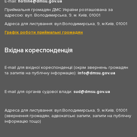
E-mail:
hotline
dmsu.gov.ua
Приймальня громадян ДМС України розташована за
адресою: вул. Володимирська, 9, м. Київ, 01001
Адреса для листування: вул.Володимирська, 9, м.Київ, 01001
Графік роботи приймальні громадян
Вхідна кореспонденція
E-mail для вхідної кореспонденції (окрім звернень громадян
та запитів на публічну інформацію):
info
dmsu.gov.ua
E-mail для органів судової влади:
sud
dmsu.gov.ua
Адреса для листування: вул.Володимирська, 9, м.Київ, 01001
(звернення громадян, адвокатські запити, запити на публічну
інформацію тощо)