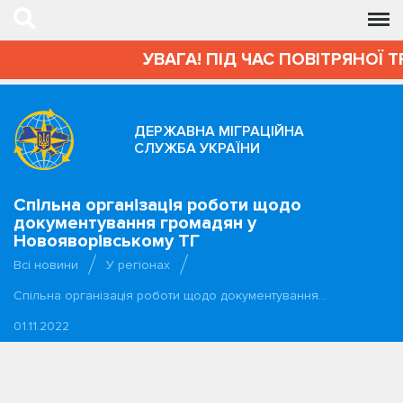
УВАГА! ПІД ЧАС ПОВІТРЯНОЇ Т
ДЕРЖАВНА МІГРАЦІЙНА
СЛУЖБА УКРАЇНИ
Спільна організація роботи щодо
документування громадян у
Новояворівському ТГ
Всі новини
У регіонах
Спільна організація роботи щодо документування…
01.11.2022