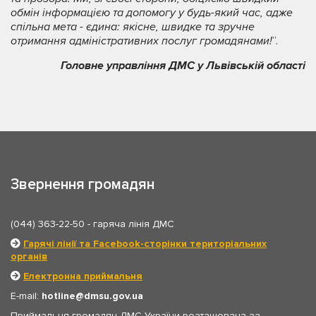
обмін інформацією та допомогу у будь-який час, адже
спільна мета - єдина: якісне, швидке та зручне
отримання адміністративних послуг громадянами!
”.
Головне управління ДМС у Львівській області
Звернення громадян
(044) 363-22-50
- гаряча лінія ДМС
Гарячі лінії та Facebook-сторінки територіальних
органів
Електронна приймальня
E-mail:
hotline
dmsu.gov.ua
Приймальня громадян ДМС України розташована за