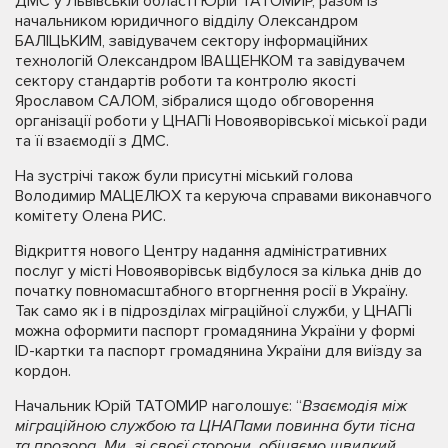
ДМС у Львівській області Юрій ТАТОМИР, разом із
начальником юридичного відділу Олександром
БАЛІЦЬКИМ, завідувачем сектору інформаційних
технологій Олександром ІВАЩЕНКОМ та завідувачем
сектору стандартів роботи та контролю якості
Ярославом САЛОМ, зібралися щодо обговорення
організації роботи у ЦНАПі Новояворівської міської ради
та її взаємодії з ДМС.
На зустрічі також були присутні міський голова
Володимир МАЦЕЛЮХ та керуюча справами виконавчого
комітету Олена РИС.
Відкриття нового Центру надання адміністративних
послуг у місті Новояворівськ відбулося за кілька днів до
початку повномасштабного вторгнення росії в Україну.
Так само як і в підрозділах міграційної служби, у ЦНАПі
можна оформити паспорт громадянина України у формі
ID-картки та паспорт громадянина України для виїзду за
кордон.
Начальник Юрій ТАТОМИР наголошує: “
Взаємодія між
міграційною службою та ЦНАПами повинна бути тісна
та прозора. Ми, зі своєї сторони, обіцяємо швидкий