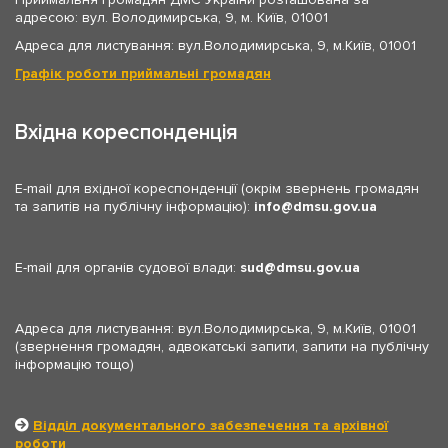
адресою: вул. Володимирська, 9, м. Київ, 01001
Адреса для листування: вул.Володимирська, 9, м.Київ, 01001
Графік роботи приймальні громадян
Вхідна кореспонденція
E-mail для вхідної кореспонденції (окрім звернень громадян
та запитів на публічну інформацію):
info
dmsu.gov.ua
E-mail для органів судової влади:
sud
dmsu.gov.ua
Адреса для листування: вул.Володимирська, 9, м.Київ, 01001
(звернення громадян, адвокатські запити, запити на публічну
інформацію тощо)
Відділ документального забезпечення та архівної
роботи