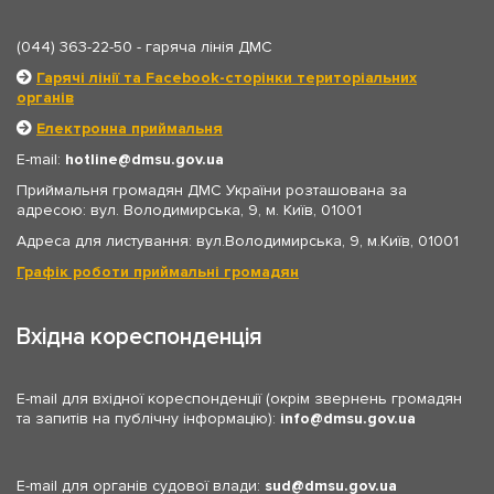
(044) 363-22-50
- гаряча лінія ДМС
Гарячі лінії та Facebook-сторінки територіальних
органів
Електронна приймальня
E-mail:
hotline
dmsu.gov.ua
Приймальня громадян ДМС України розташована за
адресою: вул. Володимирська, 9, м. Київ, 01001
Адреса для листування: вул.Володимирська, 9, м.Київ, 01001
Графік роботи приймальні громадян
Вхідна кореспонденція
E-mail для вхідної кореспонденції (окрім звернень громадян
та запитів на публічну інформацію):
info
dmsu.gov.ua
E-mail для органів судової влади:
sud
dmsu.gov.ua