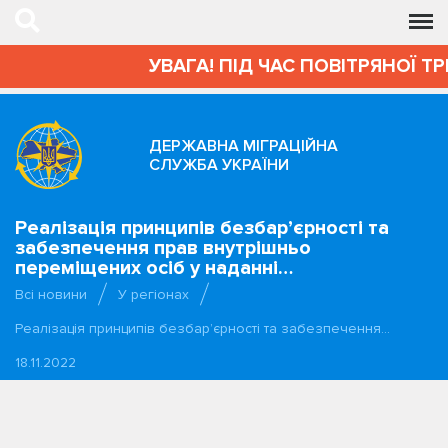
УВАГА! ПІД ЧАС ПОВІТРЯНОЇ ТР
ДЕРЖАВНА МІГРАЦІЙНА
СЛУЖБА УКРАЇНИ
Реалізація принципів безбар’єрності та
забезпечення прав внутрішньо
переміщених осіб у наданні…
Всі новини
У регіонах
Реалізація принципів безбар’єрності та забезпечення…
18.11.2022