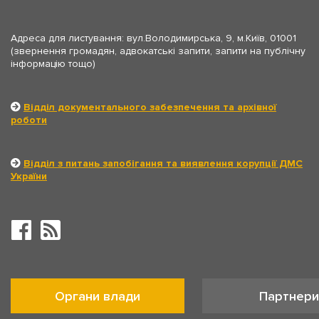
Адреса для листування: вул.Володимирська, 9, м.Київ, 01001
(звернення громадян, адвокатські запити, запити на публічну
інформацію тощо)
Відділ документального забезпечення та архівної
роботи
Відділ з питань запобігання та виявлення корупції ДМС
України
Органи влади
Партнери