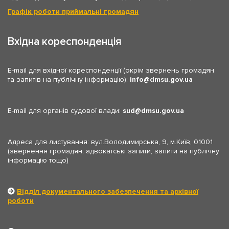
Графік роботи приймальні громадян
Вхідна кореспонденція
E-mail для вхідної кореспонденції (окрім звернень громадян
та запитів на публічну інформацію):
info
dmsu.gov.ua
E-mail для органів судової влади:
sud
dmsu.gov.ua
Адреса для листування: вул.Володимирська, 9, м.Київ, 01001
(звернення громадян, адвокатські запити, запити на публічну
інформацію тощо)
Відділ документального забезпечення та архівної
роботи