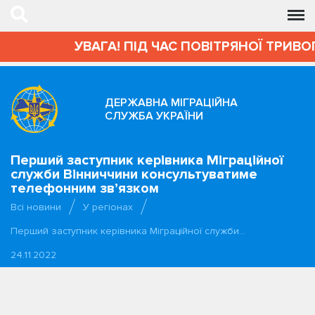
УВАГА! ПІД ЧАС ПОВІТРЯНОЇ ТРИВО
ДЕРЖАВНА МІГРАЦІЙНА
СЛУЖБА УКРАЇНИ
Перший заступник керівника Міграційної
служби Вінниччини консультуватиме
телефонним зв’язком
Всі новини
У регіонах
Перший заступник керівника Міграційної служби…
24.11.2022