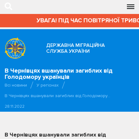
УВАГА! ПІД ЧАС ПОВІТРЯНОЇ ТРИВОГ
ДЕРЖАВНА МІГРАЦІЙНА
СЛУЖБА УКРАЇНИ
В Чернівцях вшанували загиблих від
Голодомору українців
Всі новини
У регіонах
В Чернівцях вшанували загиблих від Голодомору…
28.11.2022
В Чернівцях вшанували загиблих від