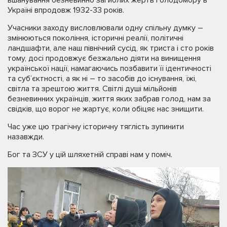
Україні впродовж 1932-33 років.
Учасники заходу висловлювали одну спільну думку –
змінюються покоління, історичні реалії, політичні
ландшафти, але наш північний сусід, як триста і сто років
тому, досі продовжує безжально діяти на винищення
української нації, намагаючись позбавити її ідентичності
та суб’єктності, а як ні – то засобів до існування, їжі,
світла та зрештою життя. Світлі душі мільйонів
безневинних українців, життя яких забрав голод, нам за
свідків, що ворог не жартує, коли обіцяє нас знищити.
Час уже цю трагічну історичну тяглість зупинити
назавжди.
Бог та ЗСУ у цій шляхетній справі нам у поміч.