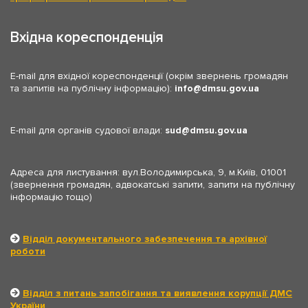
Вхідна кореспонденція
E-mail для вхідної кореспонденції (окрім звернень громадян
та запитів на публічну інформацію):
info
dmsu.gov.ua
E-mail для органів судової влади:
sud
dmsu.gov.ua
Адреса для листування: вул.Володимирська, 9, м.Київ, 01001
(звернення громадян, адвокатські запити, запити на публічну
інформацію тощо)
Відділ документального забезпечення та архівної
роботи
Відділ з питань запобігання та виявлення корупції ДМС
України