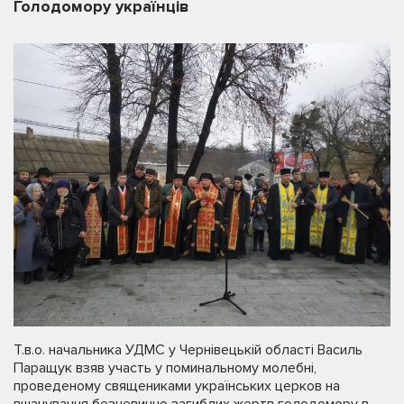
Голодомору українців
Т.в.о. начальника УДМС у Чернівецькій області Василь
Паращук взяв участь у поминальному молебні,
проведеному священиками українських церков на
вшанування безневинно загиблих жертв голодомору в