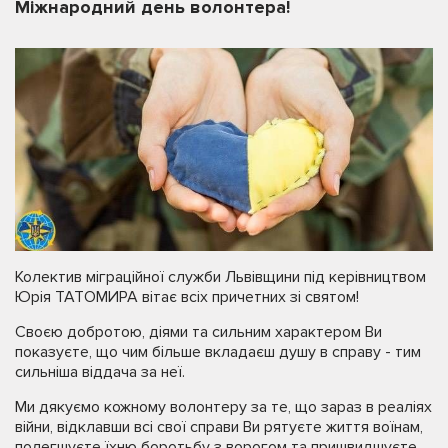
Міжнародний день волонтера!
Колектив міграційної служби Львівщини під керівництвом
Юрія ТАТОМИРА вітає всіх причетних зі святом!
Своєю добротою, діями та сильним характером Ви
показуєте, що чим більше вкладаєш душу в справу - тим
сильніша віддача за неї.
Ми дякуємо кожному волонтеру за те, що зараз в реаліях
війни, відклавши всі свої справи Ви рятуєте життя воїнам,
полегшуєте їхню боротьбу з ворогом та пришвидшуєте