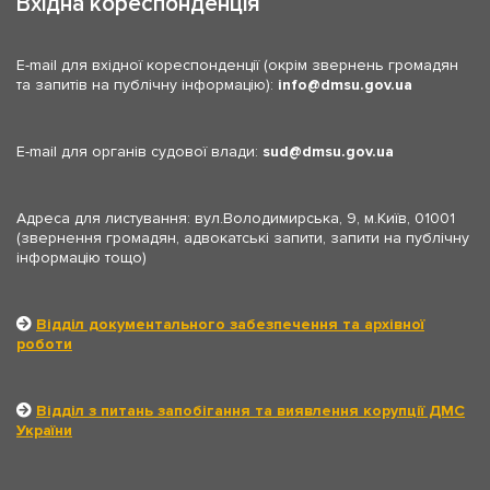
Вхідна кореспонденція
E-mail для вхідної кореспонденції (окрім звернень громадян
та запитів на публічну інформацію):
info
dmsu.gov.ua
E-mail для органів судової влади:
sud
dmsu.gov.ua
Адреса для листування: вул.Володимирська, 9, м.Київ, 01001
(звернення громадян, адвокатські запити, запити на публічну
інформацію тощо)
Відділ документального забезпечення та архівної
роботи
Відділ з питань запобігання та виявлення корупції ДМС
України