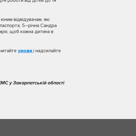
чі роботи від дітей до 14
юним відвідувачам, які
 паспорта, 5–річна Сандра
ріє, щоб кожна дитина в
 читайте
умови
і надсилайте
МС у Закарпатській області