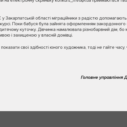
оли на електронну скриньку konkurs_mvs@i.ua приймаються твор
 у Закарпатській області міграційники з радістю допомагають 
нкурсі. Поки бабуся була зайнята оформленням закордонного
тячому куточку. Дівчинка намалювала різнобарвний дім, бо м
ивою і захищеною у власній домівці.
показати свої здібності юного художника, тоді не гайте часу,
Головне управління Д