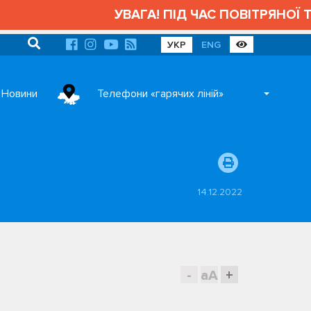
УВАГА! ПІД ЧАС ПОВІТРЯНОЇ Т
УКР
ENG
Новини
Телефони «гарячих ліній»
14.12.2022
-
aA
+