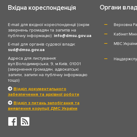
Органи вла
Вхідна кореспонденція
E-mail для вхідної кореспонденції (окрім
Верховна Ра
звернень громадян та запитів на
Кабінет Міні
публічну інформацію):
info
dmsu.gov.ua
МВС Україн
E-mail для органів судової влади:
sud
dmsu.gov.ua
Адреса для листування:
Нацдержслу
вул.Володимирська, 9, м.Київ, 01001
(звернення громадян, адвокатські
запити, запити на публічну інформацію
тощо)
Відділ документального
забезпечення та архівної роботи
Відділ з питань запобігання та
виявлення корупції ДМС України