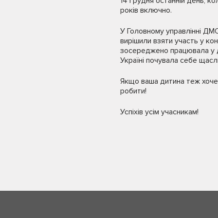
14 грудня останній день, к
років включно.
У Головному управлінні ДМС
вирішили взяти участь у ко
зосереджено працювала у ди
Україні почувала себе щасл
Якщо ваша дитина теж хоче 
робити!
Успіхів усім учасникам!