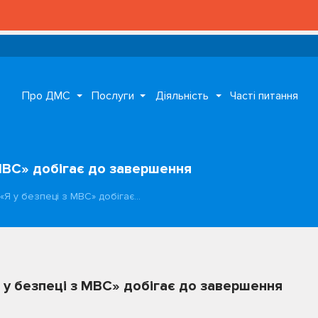
Про ДМС
Послуги
Діяльність
Часті питання
 МВС» добігає до завершення
«Я у безпеці з МВС» добігає…
 у безпеці з МВС» добігає до завершення