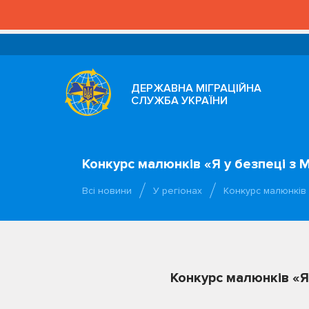
ДЕРЖАВНА МІГРАЦІЙНА
СЛУЖБА УКРАЇНИ
Конкурс малюнків «Я у безпеці з
Всі новини
У регіонах
Конкурс малюнків 
Конкурс малюнків «Я