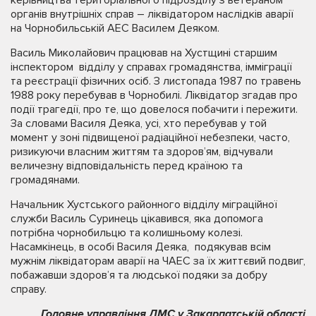
органів внутрішніх справ – ліквідатором наслідків аварії
на Чорнобильській АЕС Василем Деяком.
Василь Миколайович працював на Хустщині старшим
інспектором відділу у справах громадянства, імміграції
та реєстрації фізичних осіб. З листопада 1987 по травень
1988 року перебував в Чорнобилі. Ліквідатор згадав про
події трагедії, про те, що довелося побачити і пережити.
За словами Василя Деяка, усі, хто перебував у той
момент у зоні підвищеної радіаційної небезпеки, часто,
ризикуючи власним життям та здоров’ям, відчували
величезну відповідальність перед країною та
громадянами.
Начальник Хустського районного відділу міграційної
служби Василь Суринець цікавився, яка допомога
потрібна чорнобильцю та колишньому колезі.
Насамкінець, в особі Василя Деяка, подякував всім
мужнім ліквідаторам аварії на ЧАЕС за їх життєвий подвиг,
побажавши здоров’я та людської подяки за добру
справу.
Головне управління ДМС у Закарпатській області