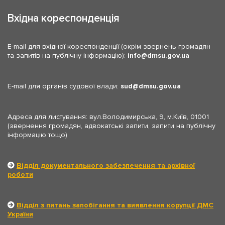
Вхідна кореспонденція
E-mail для вхідної кореспонденції (окрім звернень громадян
та запитів на публічну інформацію):
info
dmsu.gov.ua
E-mail для органів судової влади:
sud
dmsu.gov.ua
Адреса для листування: вул.Володимирська, 9, м.Київ, 01001
(звернення громадян, адвокатські запити, запити на публічну
інформацію тощо)
Відділ документального забезпечення та архівної
роботи
Відділ з питань запобігання та виявлення корупції ДМС
України