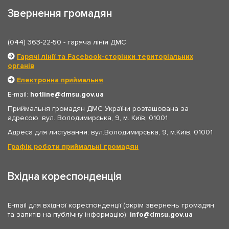
Звернення громадян
(044) 363-22-50
- гаряча лінія ДМС
Гарячі лінії та Facebook-сторінки територіальних
органів
Електронна приймальня
E-mail:
hotline
dmsu.gov.ua
Приймальня громадян ДМС України розташована за
адресою: вул. Володимирська, 9, м. Київ, 01001
Адреса для листування: вул.Володимирська, 9, м.Київ, 01001
Графік роботи приймальні громадян
Вхідна кореспонденція
E-mail для вхідної кореспонденції (окрім звернень громадян
та запитів на публічну інформацію):
info
dmsu.gov.ua