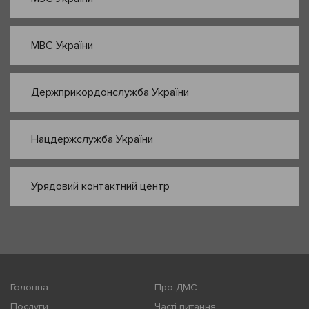
МВС України
Держприкордонслужба України
Нацдержслужба України
Урядовий контактний центр
Головна
Про ДМС
Послуги
Часті питання