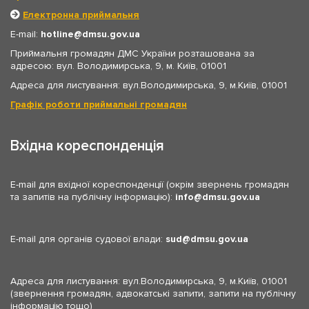
Електронна приймальня
E-mail:
hotline
dmsu.gov.ua
Приймальня громадян ДМС України розташована за
адресою: вул. Володимирська, 9, м. Київ, 01001
Адреса для листування: вул.Володимирська, 9, м.Київ, 01001
Графік роботи приймальні громадян
Вхідна кореспонденція
E-mail для вхідної кореспонденції (окрім звернень громадян
та запитів на публічну інформацію):
info
dmsu.gov.ua
E-mail для органів судової влади:
sud
dmsu.gov.ua
Адреса для листування: вул.Володимирська, 9, м.Київ, 01001
(звернення громадян, адвокатські запити, запити на публічну
інформацію тощо)