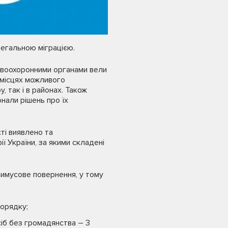
легальною міграцією.
равоохоронними органами вели
 місцях можливого
 так і в районах. Також
нали рішень про їх
ті виявлено та
 України, за якими складені
примусове повернення, у тому
порядку;
сіб без громадянства – 3