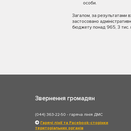
особи.
Загалом, за результатами в
застосовано адміністративн
бюджету понад 965, 3 тис. 
Звернення громадян
(044) 363-22-50
- гаряча лінія ДМС
Гарячі лінії та Facebook-сторінки
територіальних органів