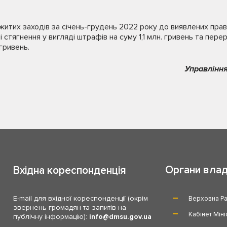
житих заходів за січень-грудень 2022 року до виявлених пра
і стягнення у вигляді штрафів на суму 1,1 млн. гривень та пе
гривень.
Управління
Органи вла
Вхідна кореспонденція
E-mail для вхідної кореспонденції (окрім
Верховна Ра
звернень громадян та запитів на
Кабінет Міні
публічну інформацію):
info
dmsu.gov.ua