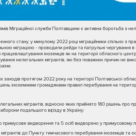
ямів Міграційної служби Полтавщини є активна боротьба з не
оєнного стану, у минулому 2022 році міграційники спільно з п
ьною міграцією - проводили рейди та патрульні чергування в
працевлаштування іноземців як на території обласного центру,
вання нелегальних мігрантів, які без поважних причин не вико
аїни.
 заходів протягом 2022 року на території Полтавської облас
ень іноземними громадянами правил перебування на території
елегальних мігрантів, відносно яких прийнято 180 рішень про 
 заборони подальшого в¢їзду в Україну;
о примусове видворення та 5 осіб видворено у примусовому 
мігрантів до Пункту тимчасового перебування іноземців та о