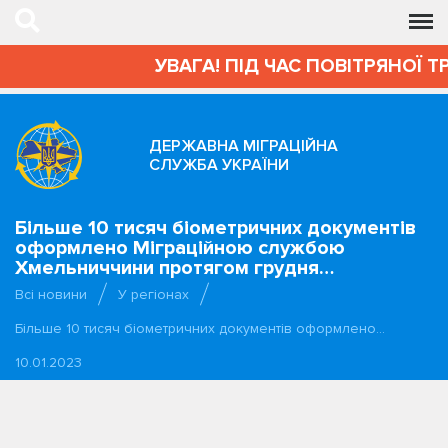
УВАГА! ПІД ЧАС ПОВІТРЯНОЇ Т
ДЕРЖАВНА МІГРАЦІЙНА
СЛУЖБА УКРАЇНИ
Більше 10 тисяч біометричних документів
оформлено Міграційною службою
Хмельниччини протягом грудня…
Всі новини
У регіонах
Більше 10 тисяч біометричних документів оформлено…
10.01.2023