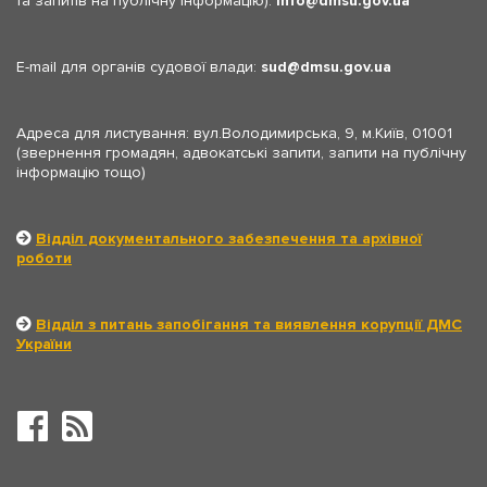
та запитів на публічну інформацію):
info
dmsu.gov.ua
E-mail для органів судової влади:
sud
dmsu.gov.ua
Адреса для листування: вул.Володимирська, 9, м.Київ, 01001
(звернення громадян, адвокатські запити, запити на публічну
інформацію тощо)
Відділ документального забезпечення та архівної
роботи
Відділ з питань запобігання та виявлення корупції ДМС
України