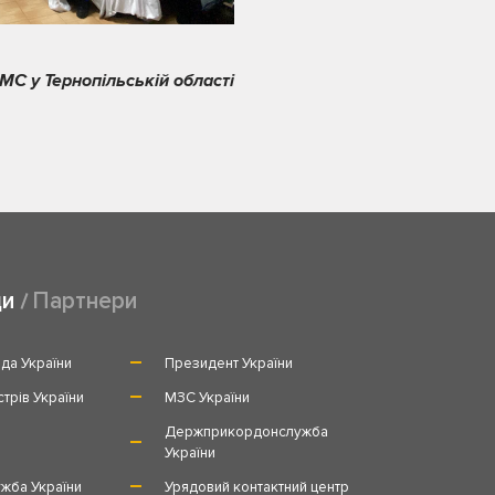
МС у Тернопільській області
ди
Партнери
да України
Президент України
стрів України
МЗС України
и
Держприкордонслужба
України
жба України
Урядовий контактний центр