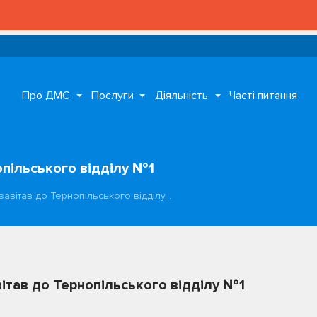
Про ДМС
Послуги
Діяльність
Часті питання
опільського відділу №1
завітав до Тернопільського відділу…
вітав до Тернопільського відділу №1