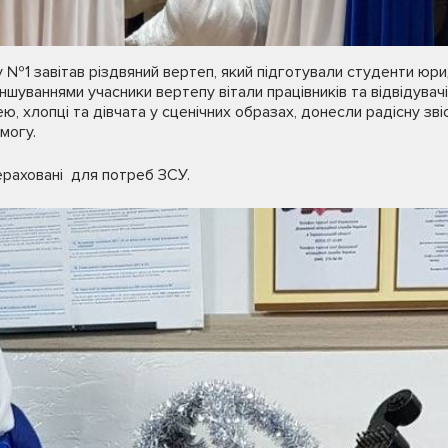
 №1 завітав різдвяний вертеп, який підготували студенти ю
шуваннями учасники вертепу вітали працівників та відвідувачі
ею, хлопці та дівчата у сценічних образах, донесли радісну з
могу.
ераховані для потреб ЗСУ.