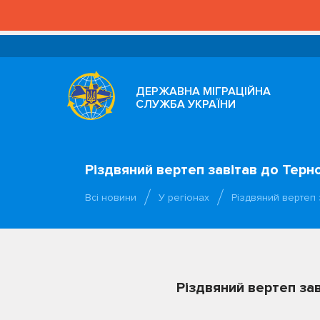
ДЕРЖАВНА МІГРАЦІЙНА
СЛУЖБА УКРАЇНИ
Різдвяний вертеп завітав до Терн
Всі новини
У регіонах
Різдвяний вертеп 
Різдвяний вертеп за