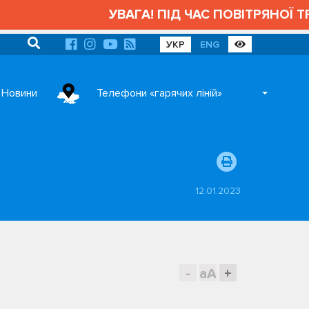
УВАГА! ПІД ЧАС ПОВІТРЯНОЇ ТРИВОГ
УКР
ENG
Новини
Телефони «гарячих ліній»
12.01.2023
-
aA
+