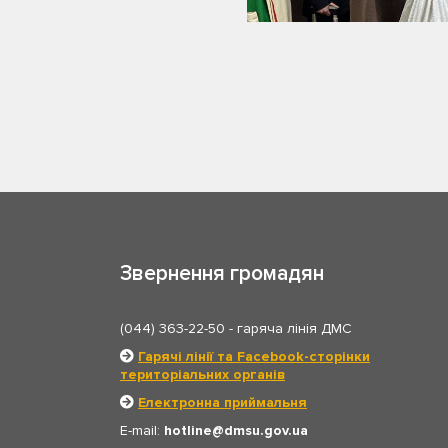
Звернення громадян
(044) 363-22-50
- гаряча лінія ДМС
Гарячі лінії та Facebook-сторінки
територіальних органів
Електронна приймальня
E-mail:
hotline
dmsu.gov.ua