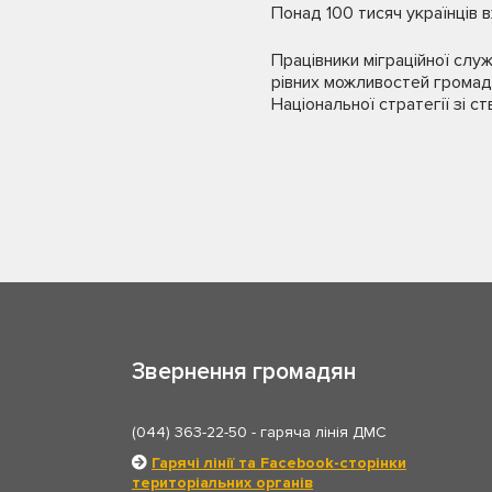
Понад 100 тисяч українців 
Працівники міграційної сл
рівних можливостей громадян
Національної стратегії зі с
Звернення громадян
(044) 363-22-50
- гаряча лінія ДМС
Гарячі лінії та Facebook-сторінки
територіальних органів