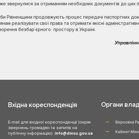
вже звернулися за отриманням необхідних документів до цих п
ужби Рівненщини продовжують процес передачі паспортних до
ам реалізувати свої права та отримати якісні адміністративні
творення безбар’єрного простору в Україні.
Управлінн
Органи вла
Вхідна кореспонденція
E-mail для вхідної кореспонденції (окрім
Верховна Ра
звернень громадян та запитів на
Кабінет Міні
публічну інформацію):
info
dmsu.gov.ua