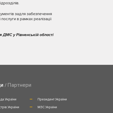
ідрозділів.
кументів задля забезпечення
 послуги в рамках реалізації
я ДМС у Рівненській області
ди
Партнери
да України
Президент України
стрів України
МЗС України