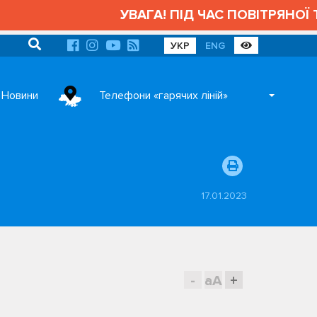
УВАГА! ПІД ЧАС ПОВІТРЯНОЇ Т
УКР
ENG
Новини
Телефони «гарячих ліній»
17.01.2023
-
aA
+