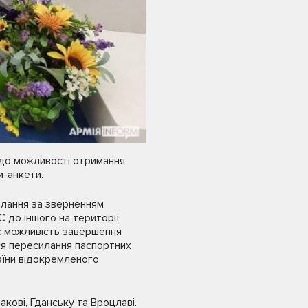
одо можливості отримання
и-анкети.
лання за зверненням
 до іншого на території
є можливість завершення
я пересилання паспортних
аїни відокремленого
кові, Гданську та Вроцлаві.