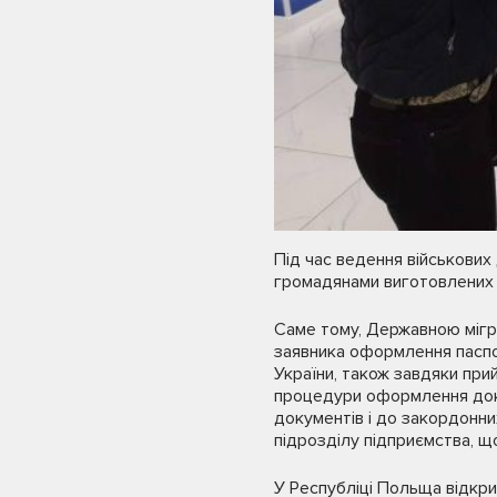
Під час ведення військових
громадянами виготовлених п
Саме тому, Державною мігр
заявника оформлення паспо
України, також завдяки пр
процедури оформлення доку
документів і до закордонн
підрозділу підприємства, щ
У Республіці Польща відкрит