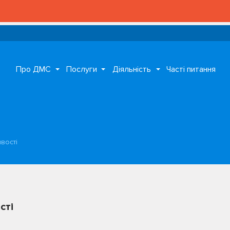
Про ДМС
Послуги
Діяльність
Часті питання
вості
сті