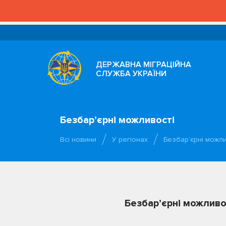
ДЕРЖАВНА МІГРАЦІЙНА
СЛУЖБА УКРАЇНИ
Безбар’єрні можливості
Всі новини
У регіонах
Безбар’єрні можли
Безбар’єрні можливо