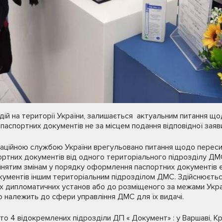
 дій на території України, залишається актуальним питання щ
аспортних документів не за місцем подання відповідної заяв
аційною службою України врегульовано питання щодо переси
ртних документів від одного територіального підрозділу ДМС
ийнятим змінам у порядку оформлення паспортних документів 
ментів іншим територіальним підрозділом ДМС. Здійснюєтьс
их дипломатичних установ або до розміщеного за межами Укр
о належить до сфери управління ДМС для їх видачі.
о 4 відокремлених підрозділи ДП « Документ» : у Варшаві, Кра