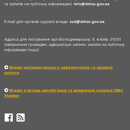
та запитів на публічну інформацію):
info
dmsu.gov.ua
E-mail для органів судової влади:
sud
dmsu.gov.ua
Адреса для листування: вул.Володимирська, 9, м.Київ, 01001
(звернення громадян, адвокатські запити, запити на публічну
інформацію тощо)
Відділ документального забезпечення та архівної
роботи
Відділ з питань запобігання та виявлення корупції ДМС
України