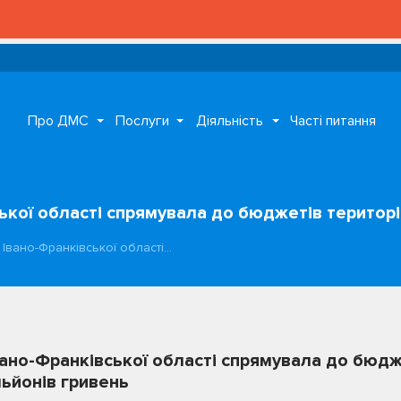
Про ДМС
Послуги
Діяльність
Часті питання
ської області спрямувала до бюджетів терито
 Івано-Франківської області…
вано-Франківської області спрямувала до бюдж
ьйонів гривень