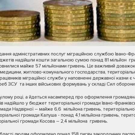
дання адміністративних послуг міграційною службою Івано-Фра
джетів надійшли кошти загальною сумою понад 81 мільйон гр
овнилися майже 57 мільйонами гривень. Це важливий доважок 
и медицини, житлово-комунального господарства, територіаль
рацівників міграційної служби у наповненні державної казни є
еб ЗСУ та інших військових формувань у складі Сил оборони 
нулому році, а йдеться насамперед про оформлення громадян
ів надійшло у бюджет територіальної громади Івано-Франківсь
омади Надвірної – майже 6,6 мільйона гривень, територіально
торіальної громади Калуша - понад 4,1 мільйона гривень, тери
оріальної громади Косова – 2,4 мільйона гривень.
 області людям оформлено понад 158 тисяч закордонних паспор