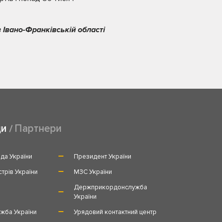
 Івано-Франківській області
ди
Партнери
да України
Президент України
стрів України
МЗС України
и
Держприкордонслужба
України
жба України
Урядовий контактний центр