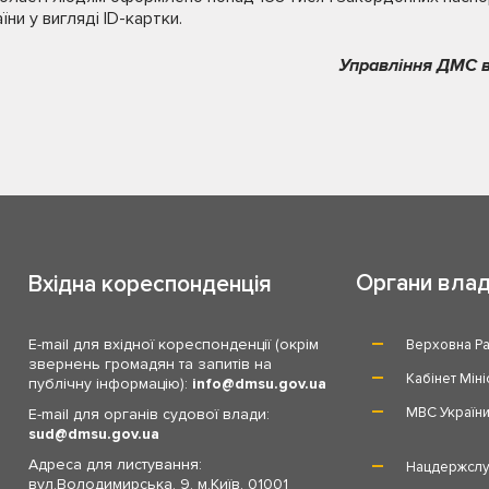
ни у вигляді ID-картки.
Управління ДМС в
Органи вла
Вхідна кореспонденція
E-mail для вхідної кореспонденції (окрім
Верховна Ра
звернень громадян та запитів на
Кабінет Міні
публічну інформацію):
info
dmsu.gov.ua
МВС Україн
E-mail для органів судової влади:
sud
dmsu.gov.ua
Адреса для листування:
Нацдержслу
вул.Володимирська, 9, м.Київ, 01001