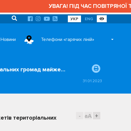
УВАГА! ПІД ЧАС ПОВІТРЯНОЇ ТР
УКР
ENG
Новини
Телефони «гарячих ліній»
ріальних громад майже…
31.01.2023
-
aA
+
етів територіальних