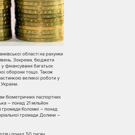
нківської області на рахунки
ивень. Зокрема, бюджети
у фінансуванні багатьох
ної оборони тощо. Також
 частинкою великої роботи у
України.
ам біометричних паспортних
ка – понад 21 мільйон
ї громади Коломиї – понад
торіальної громади Долини –
тів і понад 50 тисяч