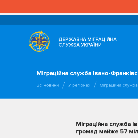
ДЕРЖАВНА МІГРАЦІЙНА
СЛУЖБА УКРАЇНИ
Міграційна служба Івано-Франків
Всі новини
У регіонах
Міграційна служба
Міграційна служба І
громад майже 57 міл