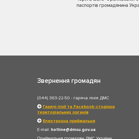
паспортів громадянина Украї
Звернення громадян
(044) 363-22-50
- гаряча лінія ДМС
Гарячі лінії та Facebook-сторінки
територіальних органів
Електронна приймальня
E-mail:
hotline
dmsu.gov.ua
Приймальня громадян ДМС України