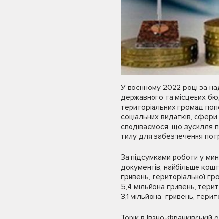
У воєнному 2022 році за на
державного та місцевих бю
територіальних громад поп
соціальних видатків, сфер
сподіваємося, що зусилля п
тилу для забезпечення потр
За підсумками роботи у ми
документів, найбільше кошт
гривень, територіальної гр
5,4 мільйона гривень, тери
3,1 мільйона гривень, терит
Торік в Івано-Франківській