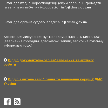
E-mail для вхідної кореспонденції (окрім звернень громадян
та запитів на публічну інформацію):
info
dmsu.gov.ua
E-mail для органів судової влади:
sud
dmsu.gov.ua
Адреса для листування: вул.Володимирська, 9, м.Київ, 01001
(звернення громадян, адвокатські запити, запити на публічну
інформацію тощо)
Відділ документального забезпечення та архівної
роботи
Відділ з питань запобігання та виявлення корупції ДМС
України