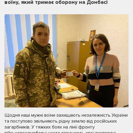
воїну, який тримає оборону на Донбасі
Щодня наші мужні воїни захищають незалежність України
та поступово звільняють рідну землю від російських
загарбників. У тяжких боях на лінії фронту
військовослужбовці часто втрачають свої паспортні