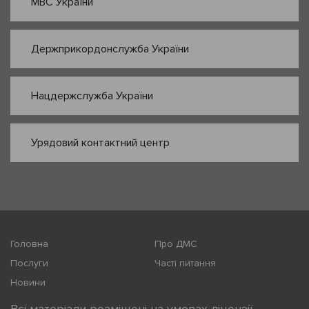
МВС України
Держприкордонслужба України
Нацдержслужба України
Урядовий контактний центр
Головна
Про ДМС
Послуги
Часті питання
Новини
Всі матеріали розміщені на умовах ліцензії