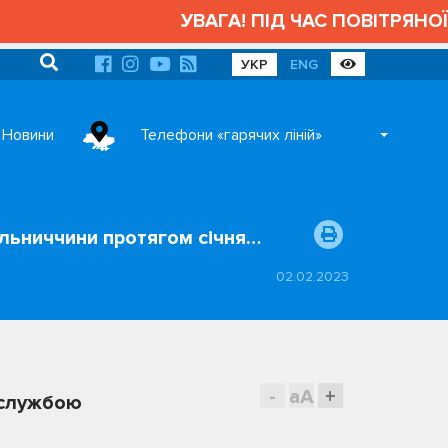
УВАГА! ПІД ЧАС ПОВІТРЯНОЇ
УКР
ENG
Новини
Телефони «гарячих ліній»
льниччини протягом січня…
02.02.2023
-
aA
+
 службою