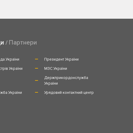
ди
Партнери
да України
Президент України
стрів України
МЗС України
и
Держприкордонслужба
України
жба України
Урядовий контактний центр