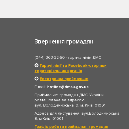
Звернення громадян
(044) 363-22-50
- гаряча лінія ДМС
Гарячі лінії та Facebook-сторінки
територіальних органів
Електронна приймальня
E-mail:
hotline
dmsu.gov.ua
Приймальня громадян ДМС України
розташована за адресою:
вул. Володимирська, 9, м. Київ, 01001
Адреса для листування: вул.Володимирська,
9, м.Київ, 01001
Графік роботи приймальні громадян