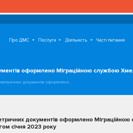
Про ДМС
Послуги
Діяльність
Часті питання
кументів оформлено Міграційною службою Хме
біометричних документів оформлено…
метричних документів оформлено Міграційною
ом січня 2023 року