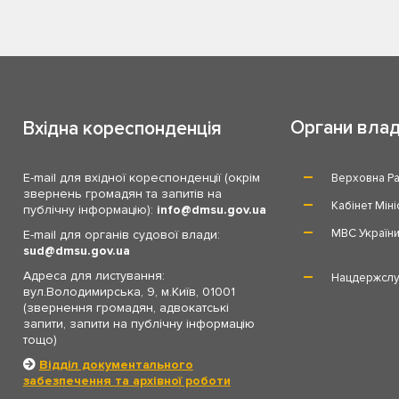
Органи вла
Вхідна кореспонденція
E-mail для вхідної кореспонденції (окрім
Верховна Ра
звернень громадян та запитів на
Кабінет Міні
публічну інформацію):
info
dmsu.gov.ua
МВС Україн
E-mail для органів судової влади:
sud
dmsu.gov.ua
Адреса для листування:
Нацдержслу
вул.Володимирська, 9, м.Київ, 01001
(звернення громадян, адвокатські
запити, запити на публічну інформацію
тощо)
Відділ документального
забезпечення та архівної роботи