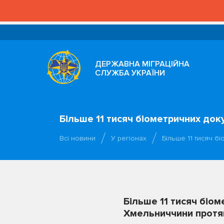
ДЕРЖАВНА МІГРАЦІЙНА
СЛУЖБА УКРАЇНИ
Більше 11 тисяч біометричних до
Всі новини
У регіонах
Більше 11 тисяч 
Більше 11 тисяч біо
Хмельниччини протяг