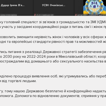
у головний спеціаліст зі звʼязків з громадськістю та ЗМІ УДМ
участь у засіданні координаційної ради з питань сімʼї і жінок 
дозволить зменшити нерівність жінок і чоловіків у всіх сферах 
ні та європейські стандарти рівності прав та можливостей жін
ись питання з реалізації Державної стратегії забезпечення р
д до 2030 року на 2022-2024 роки в Миколаївській області, коо
постраждалим від домашнього або сексуального насильства 
иділено процедурі виявлення осіб, які утримувались або пере
 від торгівлі людьми.
гу, тому нашою Державою безплатно й конфіденційно надаєтьс
опомога. Допомога по відновленню документів, сприяння у пр