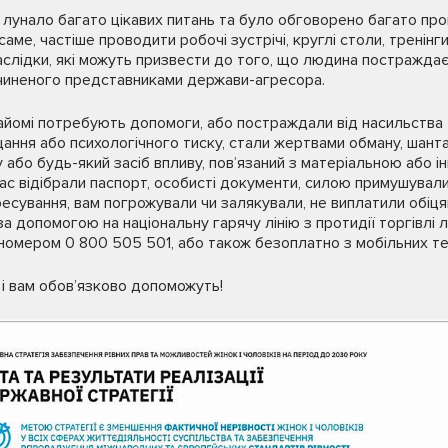
 лунало багато цікавих питань та було обговорено багато пр
саме, частіше проводити робочі зустрічі, круглі столи, тренінг
аслідки, які можуть призвести до того, що людина постражда
чиненого представниками держави-агресора.
знайомі потребують допомоги, або постраждали від насильства 
ання або психологічного тиску, стали жертвами обману, шанта
 або будь-який засіб впливу, повʼязаний з матеріальною або 
ас відібрали паспорт, особисті документи, силою примушували
сування, вам погрожували чи залякували, не виплатили обіцян
за допомогою на національну гарячу лінію з протидії торгівлі
 номером 0 800 505 501, або також безоплатно з мобільних т
і вам обовʼязково допоможуть!