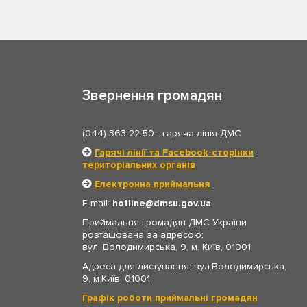
Звернення громадян
(044) 363-22-50
- гаряча лінія ДМС
Гарячі лінії та Facebook-сторінки
територіальних органів
Електронна приймальня
E-mail:
hotline
dmsu.gov.ua
Приймальня громадян ДМС України
розташована за адресою:
вул. Володимирська, 9, м. Київ, 01001
Адреса для листування: вул.Володимирська,
9, м.Київ, 01001
Графік роботи приймальні громадян