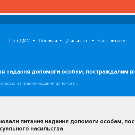
Про ДМС
Послуги
Діяльність
Часті питання
ня надання допомоги особам, постраждалим в
ворювали питання надання допомоги…
рювали питання надання допомоги особам, по
суального насильства