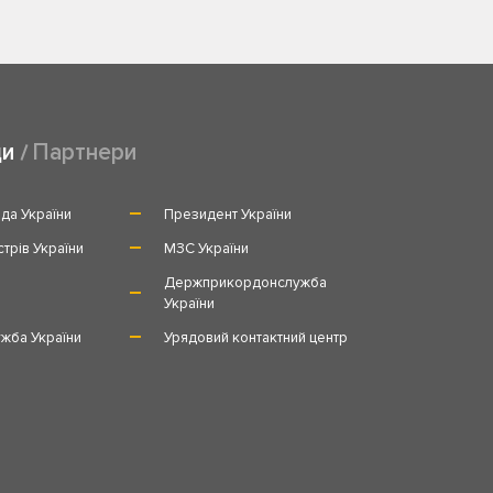
ди
Партнери
да України
Президент України
стрів України
МЗС України
и
Держприкордонслужба
України
жба України
Урядовий контактний центр