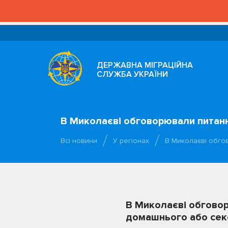
ДЕРЖАВНА МІГРАЦІЙНА
СЛУЖБА УКРАЇНИ
В Миколаєві обговорювали питан
Всі новини
У регіонах
В Миколаєві обго
В Миколаєві обгово
домашнього або сек