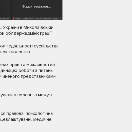
С України в Миколаївській
при облдержадміністрації.
життєдіяльності суспільства,
ок і чоловіків.
івних прав та можливостей
рдинацію роботи з питань
вчиненого представниками
бували в полоні та можуть
я правова, психологічна,
ацевлаштуванні, медичне