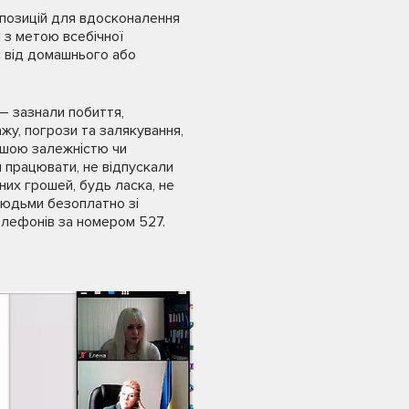
опозицій для вдосконалення
и з метою всебічної
є від домашнього або
– зазнали побиття,
жу, погрози та залякування,
іншою залежністю чи
 працювати, не відпускали
их грошей, будь ласка, не
 людьми безоплатно зі
елефонів за номером 527.