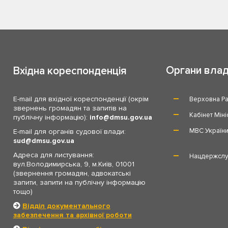
Органи вла
Вхідна кореспонденція
E-mail для вхідної кореспонденції (окрім
Верховна Ра
звернень громадян та запитів на
Кабінет Міні
публічну інформацію):
info
dmsu.gov.ua
МВС Україн
E-mail для органів судової влади:
sud
dmsu.gov.ua
Адреса для листування:
Нацдержслу
вул.Володимирська, 9, м.Київ, 01001
(звернення громадян, адвокатські
запити, запити на публічну інформацію
тощо)
Відділ документального
забезпечення та архівної роботи