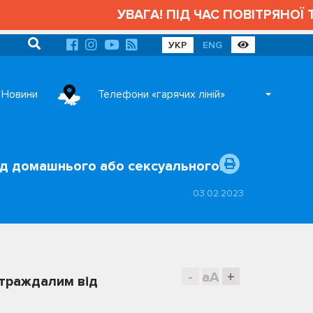
УВАГА! ПІД ЧАС ПОВІТРЯНОЇ ТРИ
УКР
ENG
Новини
Телефони «гарячих ліній»
ід домашнього або сексуального…
03.02.2023
-
aA
+
страждалим від