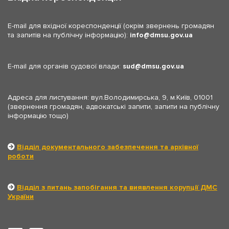
E-mail для вхідної кореспонденції (окрім звернень громадян
та запитів на публічну інформацію):
info
dmsu.gov.ua
E-mail для органів судової влади:
sud
dmsu.gov.ua
Адреса для листування: вул.Володимирська, 9, м.Київ, 01001
(звернення громадян, адвокатські запити, запити на публічну
інформацію тощо)
Відділ документального забезпечення та архівної
роботи
Відділ з питань запобігання та виявлення корупції ДМС
України