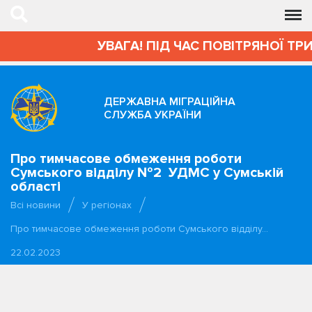
УВАГА! ПІД ЧАС ПОВІТРЯНОЇ ТР
ДЕРЖАВНА МІГРАЦІЙНА
СЛУЖБА УКРАЇНИ
Про тимчасове обмеження роботи
Сумського відділу №2 УДМС у Сумській
області
Всі новини
У регіонах
Про тимчасове обмеження роботи Сумського відділу…
22.02.2023