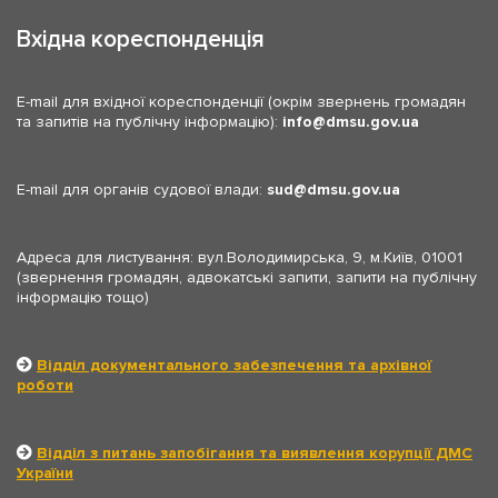
Вхідна кореспонденція
E-mail для вхідної кореспонденції (окрім звернень громадян
та запитів на публічну інформацію):
info
dmsu.gov.ua
E-mail для органів судової влади:
sud
dmsu.gov.ua
Адреса для листування: вул.Володимирська, 9, м.Київ, 01001
(звернення громадян, адвокатські запити, запити на публічну
інформацію тощо)
Відділ документального забезпечення та архівної
роботи
Відділ з питань запобігання та виявлення корупції ДМС
України