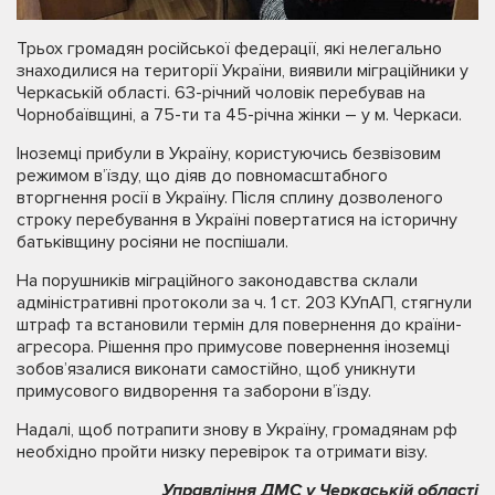
Трьох громадян російської федерації, які нелегально
знаходилися на території України, виявили міграційники у
Черкаській області. 63-річний чоловік перебував на
Чорнобаївщині, а 75-ти та 45-річна жінки – у м. Черкаси.
Іноземці прибули в Україну, користуючись безвізовим
режимом в’їзду, що діяв до повномасштабного
вторгнення росії в Україну. Після сплину дозволеного
строку перебування в Україні повертатися на історичну
батьківщину росіяни не поспішали.
На порушників міграційного законодавства склали
адміністративні протоколи за ч. 1 ст. 203 КУпАП, стягнули
штраф та встановили термін для повернення до країни-
агресора. Рішення про примусове повернення іноземці
зобов’язалися виконати самостійно, щоб уникнути
примусового видворення та заборони в’їзду.
Надалі, щоб потрапити знову в Україну, громадянам рф
необхідно пройти низку перевірок та отримати візу.
Управління ДМС у Черкаській області