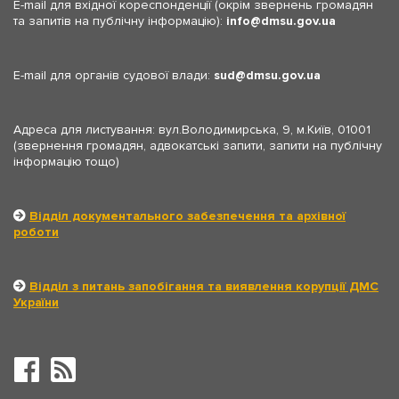
E-mail для вхідної кореспонденції (окрім звернень громадян
та запитів на публічну інформацію):
info
dmsu.gov.ua
E-mail для органів судової влади:
sud
dmsu.gov.ua
Адреса для листування: вул.Володимирська, 9, м.Київ, 01001
(звернення громадян, адвокатські запити, запити на публічну
інформацію тощо)
Відділ документального забезпечення та архівної
роботи
Відділ з питань запобігання та виявлення корупції ДМС
України