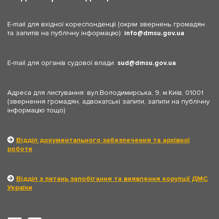
E-mail для вхідної кореспонденції (окрім звернень громадян
та запитів на публічну інформацію):
info
dmsu.gov.ua
E-mail для органів судової влади:
sud
dmsu.gov.ua
Адреса для листування: вул.Володимирська, 9, м.Київ, 01001
(звернення громадян, адвокатські запити, запити на публічну
інформацію тощо)
Відділ документального забезпечення та архівної
роботи
Відділ з питань запобігання та виявлення корупції ДМС
України