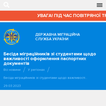
УВАГА! ПІД ЧАС ПОВІТРЯНОЇ Т
ДЕРЖАВНА МІГРАЦІЙНА
СЛУЖБА УКРАЇНИ
Бесіда міграційників зі студентами щодо
важливості оформлення паспортних
документів
Всі новини
У регіонах
Бесіда міграційників зі студентами щодо важливості…
29.03.2023