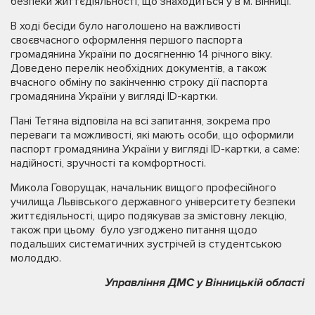
безпеки життєдіяльності, що знаходиться у в м. Вінниці.
В ході бесіди було наголошено на важливості
своєвчасного оформлення першого паспорта
громадянина України по досягненню 14 річного віку.
Доведено перелік необхідних документів, а також
вчасного обміну по закінченню строку дії паспорта
громадянина України у вигляді ID-картки.
Пані Тетяна відповіла на всі запитання, зокрема про
переваги та можливості, які мають особи, що оформили
паспорт громадянина України у вигляді ID-картки, а саме:
надійності, зручності та комфортності.
Микола Говорущак, начальник вищого професійного
училища Львівського державного університету безпеки
життєдіяльності, щиро подякував за змістовну лекцію,
також при цьому було узгоджено питання щодо
подальших систематичних зустрічей із студентською
молоддю.
Управління ДМС у Вінницькій області