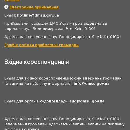
Електронна приймальня
E-mail:
hotline
dmsu.gov.ua
Приймальня громадян ДМС України розташована за
адресою: вул. Володимирська, 9, м. Київ, 01001
Адреса для листування: вул.Володимирська, 9, м.Київ, 01001
Графік роботи приймальні громадян
Вхідна кореспонденція
E-mail для вхідної кореспонденції (окрім звернень громадян
та запитів на публічну інформацію):
info
dmsu.gov.ua
E-mail для органів судової влади:
sud
dmsu.gov.ua
Адреса для листування: вул.Володимирська, 9, м.Київ, 01001
(звернення громадян, адвокатські запити, запити на публічну
інформацію тощо)