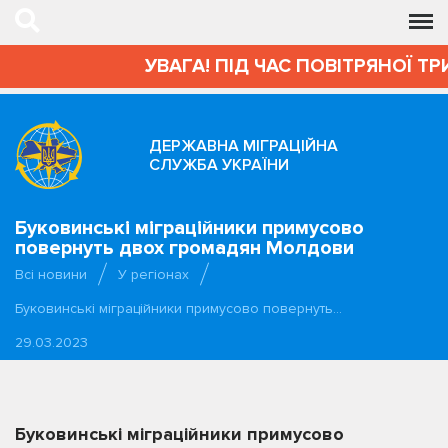
УВАГА! ПІД ЧАС ПОВІТРЯНОЇ ТРИ
ДЕРЖАВНА МІГРАЦІЙНА
СЛУЖБА УКРАЇНИ
Буковинські міграційники примусово
повернуть двох громадян Молдови
Всі новини
У регіонах
Буковинські міграційники примусово повернуть…
29.03.2023
Буковинські міграційники примусово