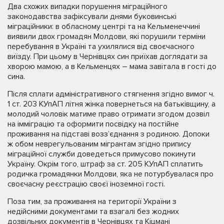
Два схожих випадки порушення міграційного
законодавства зафіксували днями буковинські
міграційники: в обласному центрі та на Кельменеччині
виявили двох громадян Молдови, які порушили терміни
перебування в Україні та ухилялися від своєчасного
виїзду. При цьому в Чернівцях син приїхав доглядати за
хворою мамою, а в Кельменцях – мама завітала в гості до
сина.
Після сплати адміністративного стягнення згідно вимог ч.
1 ст. 203 КУпАП літня жінка повернеться на батьківщину, а
молодий чоловік матиме право отримати згодом дозвіл
на імміграцію та оформити посвідку на постійне
проживання на підставі возз’єднання з родиною. Допоки
ж обом неврегульованим мігрантам згідно припису
міграційної служби доведеться примусово покинути
Україну. Окрім того, штраф за ст. 205 КУпАП сплатить
родичка громадянки Молдови, яка не потурбувалася про
своєчасну реєстрацію своєї іноземної гості.
Поза тим, за проживання на території України з
недійсними документами та взагалі без жодних
дозвільних документів в Чернівцях та Кіцмані