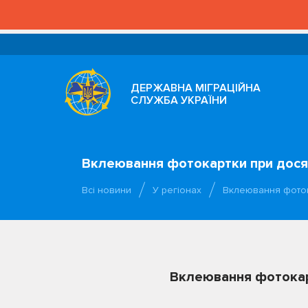
ДЕРЖАВНА МІГРАЦІЙНА
СЛУЖБА УКРАЇНИ
Вклеювання фотокартки при досяг
Всі новини
У регіонах
Вклеювання фоток
Вклеювання фотокарт