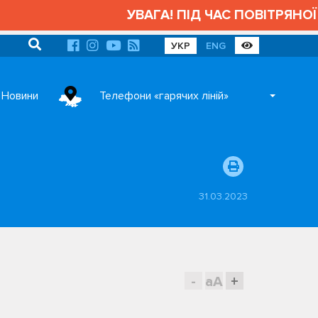
УВАГА! ПІД ЧАС ПОВІТРЯНОЇ Т
УКР
ENG
Новини
Телефони «гарячих ліній»
31.03.2023
-
aA
+