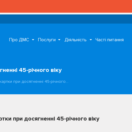
Про ДМС
Послуги
Діяльність
Часті питання
ненні 45-річного віку
артки при досягненні 45-річного…
ки при досягненні 45-річного віку