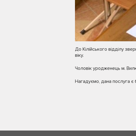
До Кілійського відділу зв
віку.
Чоловік уродженець м. Вилко
Нагадуємо, дана послуга є 