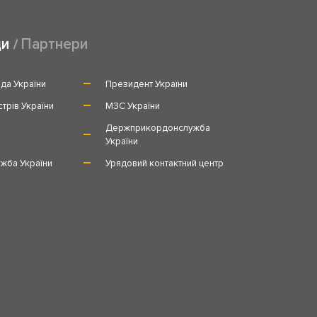
ди
Партнери
да України
Президент України
стрів України
МЗС України
и
Держприкордонслужба
України
жба України
Урядовий контактний центр