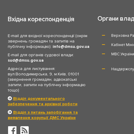
Органи вла
Вхідна кореспонденція
E-mail для вхідної кореспонденції (окрім
Верховна Ра
звернень громадян та запитів на
Кабінет Міні
публічну інформацію):
info
dmsu.gov.ua
МВС Україн
E-mail для органів судової влади:
sud
dmsu.gov.ua
Адреса для листування:
Нацдержслу
вул.Володимирська, 9, м.Київ, 01001
(звернення громадян, адвокатські
запити, запити на публічну інформацію
тощо)
Відділ документального
забезпечення та архівної роботи
Відділ з питань запобігання та
виявлення корупції ДМС України