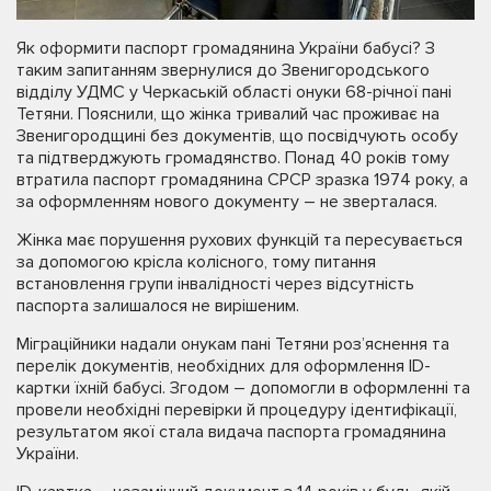
Як оформити паспорт громадянина України бабусі? З
таким запитанням звернулися до Звенигородського
відділу УДМС у Черкаській області онуки 68-річної пані
Тетяни. Пояснили, що жінка тривалий час проживає на
Звенигородщині без документів, що посвідчують особу
та підтверджують громадянство. Понад 40 років тому
втратила паспорт громадянина СРСР зразка 1974 року, а
за оформленням нового документу – не зверталася.
Жінка має порушення рухових функцій та пересувається
за допомогою крісла колісного, тому питання
встановлення групи інвалідності через відсутність
паспорта залишалося не вирішеним.
Міграційники надали онукам пані Тетяни роз’яснення та
перелік документів, необхідних для оформлення ID-
картки їхній бабусі. Згодом – допомогли в оформленні та
провели необхідні перевірки й процедуру ідентифікації,
результатом якої стала видача паспорта громадянина
України.