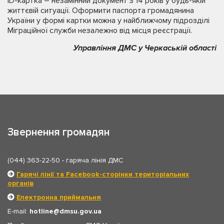
ID-картка – незамінний документ з 14 років у будь-якій
життєвій ситуації. Оформити паспорта громадянина
України у формі картки можна у найближчому підрозділі
Міграційної служби незалежно від місця реєстрації.
Управління ДМС у Черкаській області
Звернення громадян
(044) 363-22-50
- гаряча лінія ДМС
Гарячі лінії та Facebook-сторінки територіальних
органів
Електронна приймальня
E-mail:
hotline
dmsu.gov.ua