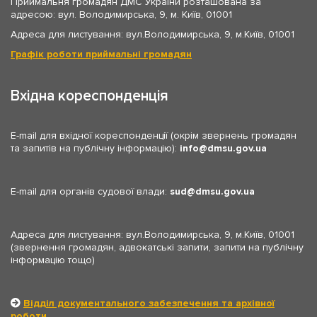
Приймальня громадян ДМС України розташована за
адресою: вул. Володимирська, 9, м. Київ, 01001
Адреса для листування: вул.Володимирська, 9, м.Київ, 01001
Графік роботи приймальні громадян
Вхідна кореспонденція
E-mail для вхідної кореспонденції (окрім звернень громадян
та запитів на публічну інформацію):
info
dmsu.gov.ua
E-mail для органів судової влади:
sud
dmsu.gov.ua
Адреса для листування: вул.Володимирська, 9, м.Київ, 01001
(звернення громадян, адвокатські запити, запити на публічну
інформацію тощо)
Відділ документального забезпечення та архівної
роботи