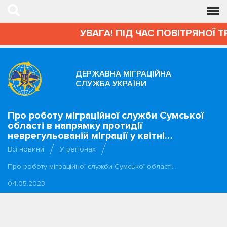
УВАГА! ПІД ЧАС ПОВІТРЯНОЇ Т
ДЕРЖАВНА МІГРАЦІЙНА
СЛУЖБА УКРАЇНИ
Про роботу міграційної служби Сумської
області в напрямку протидії
неврегульованій міграції у квітні…
Всі новини
У регіонах
Про роботу міграційної служби Сумської області…
04.05.2023