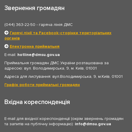
Звернення громадян
(044) 363-22-50
- гаряча лінія ДМС
Гарячі лінії та Facebook-сторінки територіальних
органів
Електронна приймальня
E-mail:
hotline
dmsu.gov.ua
Приймальня громадян ДМС України розташована за
адресою: вул. Володимирська, 9, м. Київ, 01001
Адреса для листування: вул.Володимирська, 9, м.Київ, 01001
Графік роботи приймальні громадян
Вхідна кореспонденція
E-mail для вхідної кореспонденції (окрім звернень громадян
та запитів на публічну інформацію):
info
dmsu.gov.ua