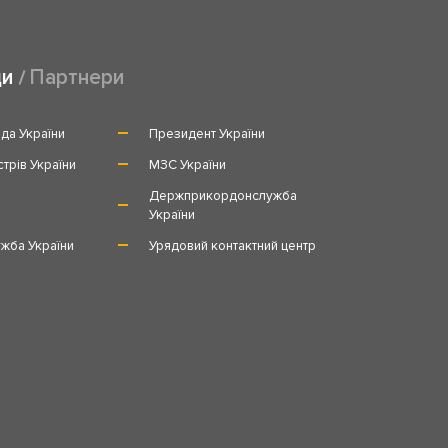
ди
Партнери
да України
Президент України
стрів України
МЗС України
и
Держприкордонслужба
України
жба України
Урядовий контактний центр