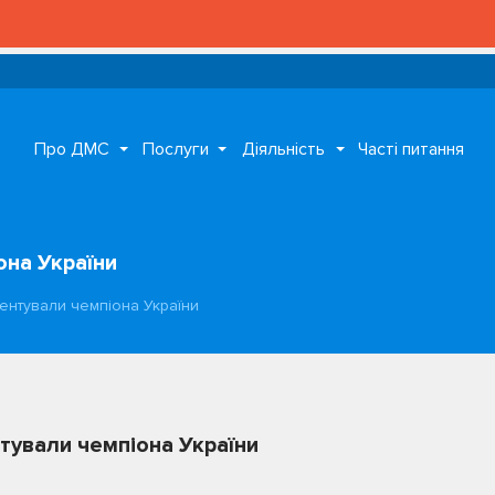
Про ДМС
Послуги
Діяльність
Часті питання
она України
ентували чемпіона України
тували чемпіона України