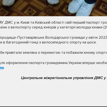
У ДМС у м. Києві та Київській області свій перший паспорт гр
аїни з велоспорту серед юніорів у категорії молодші юнаки (
Городище-Пустоварівське Володарської громади у квітні 202
ни в багатоденній гонці з велосипедного спорту на шосе.
ужби привітали земляка з перемогою та побажали юному спорт
для оформлення паспорта громадянина України вперше необхі
ям
.
Центральне міжрегіональне управління ДМС у м.