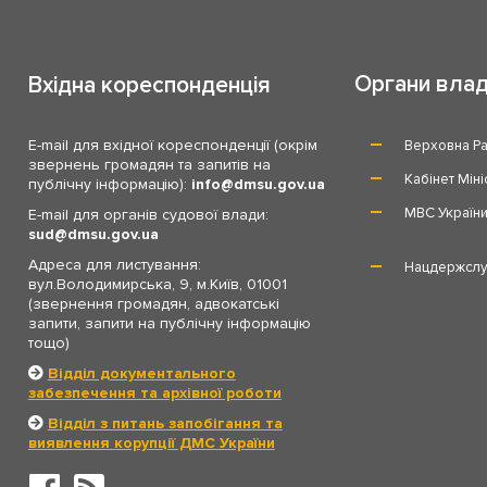
Органи вла
Вхідна кореспонденція
E-mail для вхідної кореспонденції (окрім
Верховна Ра
звернень громадян та запитів на
Кабінет Міні
публічну інформацію):
info
dmsu.gov.ua
МВС Україн
E-mail для органів судової влади:
sud
dmsu.gov.ua
Адреса для листування:
Нацдержслу
вул.Володимирська, 9, м.Київ, 01001
(звернення громадян, адвокатські
запити, запити на публічну інформацію
тощо)
Відділ документального
забезпечення та архівної роботи
Відділ з питань запобігання та
виявлення корупції ДМС України