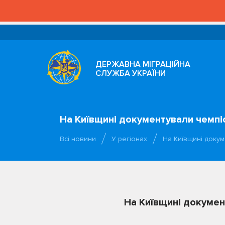
ДЕРЖАВНА МІГРАЦІЙНА
СЛУЖБА УКРАЇНИ
На Київщині документували чемпі
Всі новини
У регіонах
На Київщині докум
На Київщині докумен