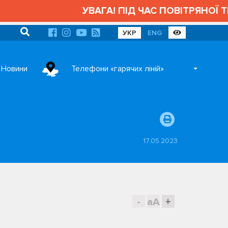
УВАГА! ПІД ЧАС ПОВІТРЯНОЇ ТРИВ
УКР
ENG
Новини
Телефони «гарячих ліній»
17.05.2023
-
aA
+