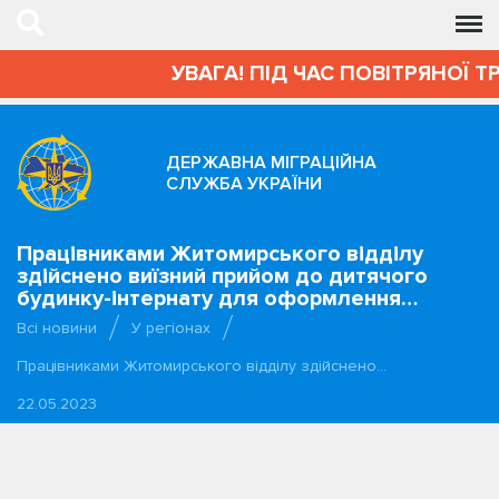
УВАГА! ПІД ЧАС ПОВІТРЯНОЇ Т
ДЕРЖАВНА МІГРАЦІЙНА
СЛУЖБА УКРАЇНИ
Працівниками Житомирського відділу
здійснено виїзний прийом до дитячого
будинку-інтернату для оформлення…
Всі новини
У регіонах
Працівниками Житомирського відділу здійснено…
22.05.2023