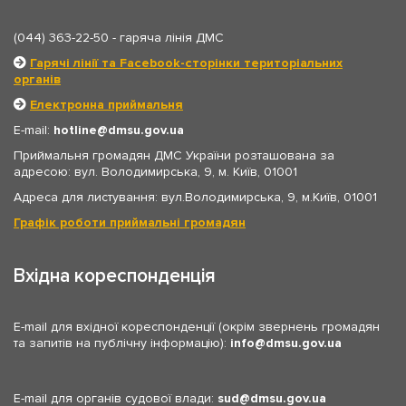
(044) 363-22-50
- гаряча лінія ДМС
Гарячі лінії та Facebook-сторінки територіальних
органів
Електронна приймальня
E-mail:
hotline
dmsu.gov.ua
Приймальня громадян ДМС України розташована за
адресою: вул. Володимирська, 9, м. Київ, 01001
Адреса для листування: вул.Володимирська, 9, м.Київ, 01001
Графік роботи приймальні громадян
Вхідна кореспонденція
E-mail для вхідної кореспонденції (окрім звернень громадян
та запитів на публічну інформацію):
info
dmsu.gov.ua
E-mail для органів судової влади:
sud
dmsu.gov.ua