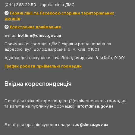
(044) 363-22-50
- гаряча лінія ДМС
Гарячі лінії та Facebook-сторінки територіальних
органів
Електронна приймальня
E-mail:
hotline
dmsu.gov.ua
Приймальня громадян ДМС України розташована за
адресою: вул. Володимирська, 9, м. Київ, 01001
Адреса для листування: вул.Володимирська, 9, м.Київ, 01001
Графік роботи приймальні громадян
Вхідна кореспонденція
E-mail для вхідної кореспонденції (окрім звернень громадян
та запитів на публічну інформацію):
info
dmsu.gov.ua
E-mail для органів судової влади:
sud
dmsu.gov.ua