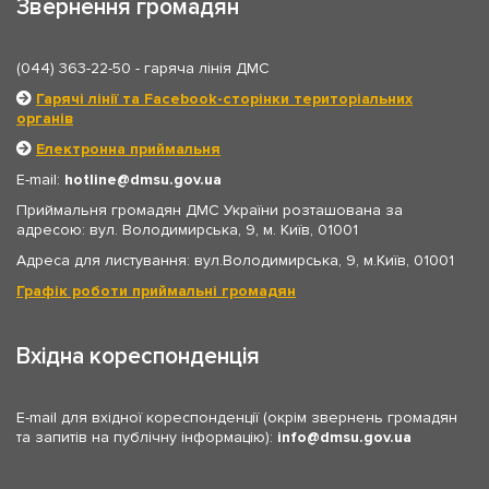
Звернення громадян
(044) 363-22-50
- гаряча лінія ДМС
Гарячі лінії та Facebook-сторінки територіальних
органів
Електронна приймальня
E-mail:
hotline
dmsu.gov.ua
Приймальня громадян ДМС України розташована за
адресою: вул. Володимирська, 9, м. Київ, 01001
Адреса для листування: вул.Володимирська, 9, м.Київ, 01001
Графік роботи приймальні громадян
Вхідна кореспонденція
E-mail для вхідної кореспонденції (окрім звернень громадян
та запитів на публічну інформацію):
info
dmsu.gov.ua