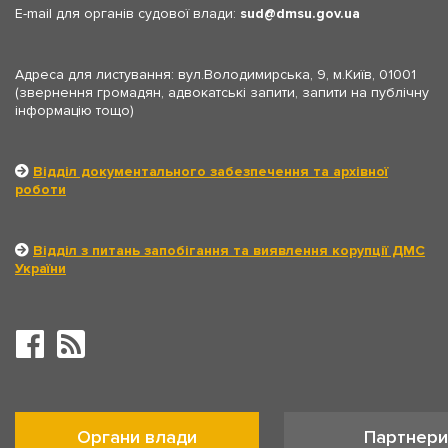
E-mail для органів судової влади:
sud
dmsu.gov.ua
Адреса для листування: вул.Володимирська, 9, м.Київ, 01001
(звернення громадян, адвокатські запити, запити на публічну
інформацію тощо)
Відділ документального забезпечення та архівної
роботи
Відділ з питань запобігання та виявлення корупції ДМС
України
Органи влади
Партнери