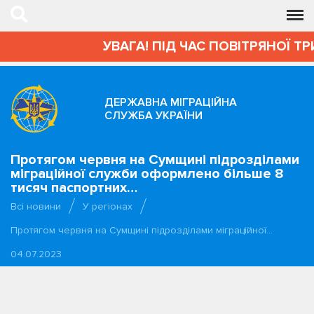
УВАГА! ПІД ЧАС ПОВІТРЯНОЇ Т
ДЕРЖАВНА МІГРАЦІЙНА
СЛУЖБА УКРАЇНИ
Протягом червня на Сумщині підрозділами
міграційної служби оформлено більше 8
тисяч паспортних…
Всі новини
У регіонах
Протягом червня на Сумщині підрозділами міграційної…
04.07.2023