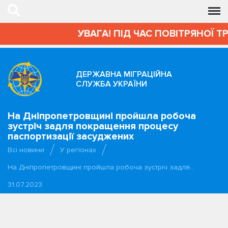
УВАГА! ПІД ЧАС ПОВІТРЯНОЇ ТР
ДЕРЖАВНА МІГРАЦІЙНА
СЛУЖБА УКРАЇНИ
На Дніпропетровщині пройшла робоча
зустріч задля покращення процесу
паспортизації засуджених
Всі новини
У регіонах
На Дніпропетровщині пройшла робоча зустріч задля…
31.07.2023