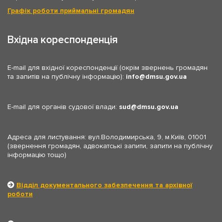
Графік роботи приймальні громадян
Вхідна кореспонденція
E-mail для вхідної кореспонденції (окрім звернень громадян
та запитів на публічну інформацію):
info
dmsu.gov.ua
E-mail для органів судової влади:
sud
dmsu.gov.ua
Адреса для листування: вул.Володимирська, 9, м.Київ, 01001
(звернення громадян, адвокатські запити, запити на публічну
інформацію тощо)
Відділ документального забезпечення та архівної
роботи