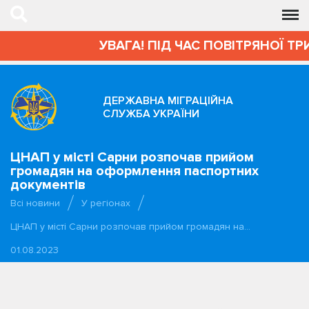
УВАГА! ПІД ЧАС ПОВІТРЯНОЇ ТРИ
ДЕРЖАВНА МІГРАЦІЙНА
СЛУЖБА УКРАЇНИ
ЦНАП у місті Сарни розпочав прийом
громадян на оформлення паспортних
документів
Всі новини
У регіонах
ЦНАП у місті Сарни розпочав прийом громадян на…
01.08.2023