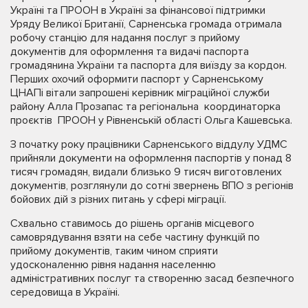
Україні та ПРООН в Україні за фінансової підтримки
Уряду Великої Британії, Сарненська громада отримала
робочу станцію для надання послуг з прийому
документів для оформлення та видачі паспорта
громадянина України та паспорта для виїзду за кордон.
Перших охочий оформити паспорт у Сарненському
ЦНАПі вітали запрошені керівник міграційної служби
району Алла Прозапас та регіональна координаторка
проєктів ПРООН у Рівненській області Ольга Кашевська.
З початку року працівники Сарненського віддулу УДМС
прийняли документи на оформлення паспортів у понад 8
тисяч громадян, видали близько 9 тисяч виготовлених
документів, розглянули до сотні звернень ВПО з регіонів
бойових дій з різних питань у сфері міграції.
Схвально ставимось до рішень органів місцевого
самоврядування взяти на себе частину функцій по
прийому документів, таким чином сприяти
удосконаленню рівня надання населенню
адміністративних послуг та створенню засад безпечного
середовища в Україні.