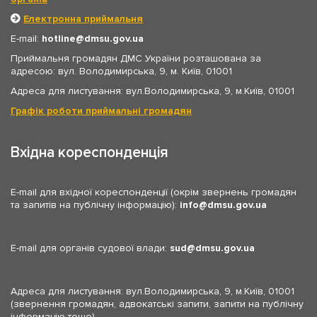
Електронна приймальня
E-mail:
hotline
dmsu.gov.ua
Приймальня громадян ДМС України розташована за
адресою: вул. Володимирська, 9, м. Київ, 01001
Адреса для листування: вул.Володимирська, 9, м.Київ, 01001
Графік роботи приймальні громадян
Вхідна кореспонденція
E-mail для вхідної кореспонденції (окрім звернень громадян
та запитів на публічну інформацію):
info
dmsu.gov.ua
E-mail для органів судової влади:
sud
dmsu.gov.ua
Адреса для листування: вул.Володимирська, 9, м.Київ, 01001
(звернення громадян, адвокатські запити, запити на публічну
інформацію тощо)