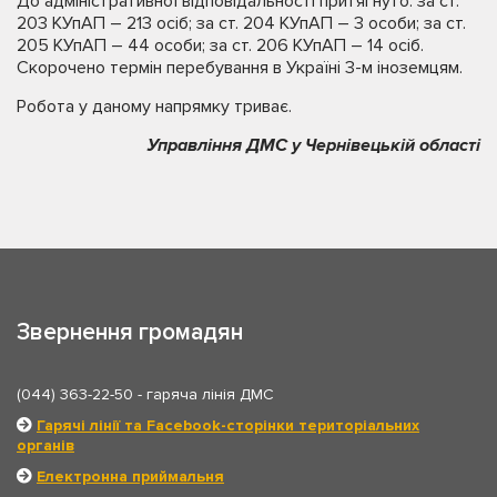
До адміністративної відповідальності притягнуто: за ст.
203 КУпАП – 213 осіб; за ст. 204 КУпАП – 3 особи; за ст.
205 КУпАП – 44 особи; за ст. 206 КУпАП – 14 осіб.
Скорочено термін перебування в Україні 3-м іноземцям.
Робота у даному напрямку триває.
Управління ДМС у Чернівецькій області
Звернення громадян
(044) 363-22-50
- гаряча лінія ДМС
Гарячі лінії та Facebook-сторінки територіальних
органів
Електронна приймальня