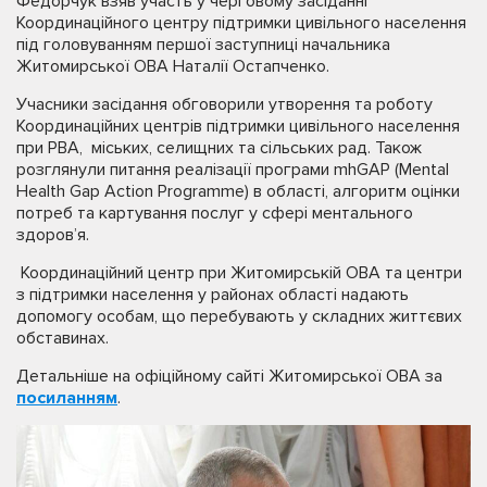
Федорчук взяв участь у черговому засіданні
Координаційного центру підтримки цивільного населення
під головуванням першої заступниці начальника
Житомирської ОВА Наталії Остапченко.
Учасники засідання обговорили утворення та роботу
Координаційних центрів підтримки цивільного населення
при РВА, міських, селищних та сільських рад. Також
розглянули питання реалізації програми mhGAP (Mental
Health Gap Action Programme) в області, алгоритм оцінки
потреб та картування послуг у сфері ментального
здоров’я.
Координаційний центр при Житомирській ОВА та центри
з підтримки населення у районах області надають
допомогу особам, що перебувають у складних життєвих
обставинах.
Детальніше на офіційному сайті Житомирської ОВА за
посиланням
.