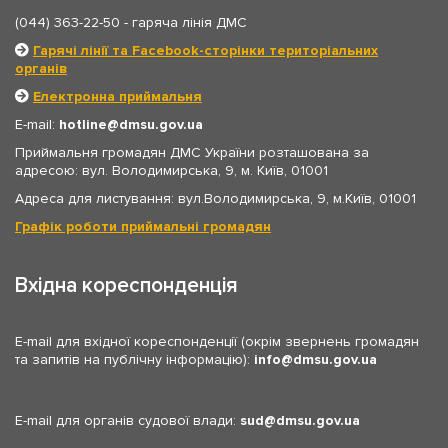
(044) 363-22-50
- гаряча лінія ДМС
Гарячі лінії та Facebook-сторінки територіальних
органів
Електронна приймальня
E-mail:
hotline
dmsu.gov.ua
Приймальня громадян ДМС України розташована за
адресою: вул. Володимирська, 9, м. Київ, 01001
Адреса для листування: вул.Володимирська, 9, м.Київ, 01001
Графік роботи приймальні громадян
Вхідна кореспонденція
E-mail для вхідної кореспонденції (окрім звернень громадян
та запитів на публічну інформацію):
info
dmsu.gov.ua
E-mail для органів судової влади:
sud
dmsu.gov.ua