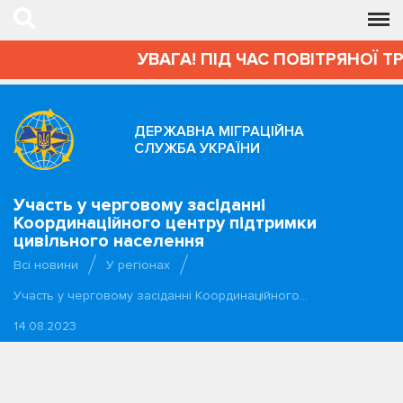
УВАГА! ПІД ЧАС ПОВІТРЯНОЇ ТР
ДЕРЖАВНА МІГРАЦІЙНА
СЛУЖБА УКРАЇНИ
Участь у черговому засіданні
Координаційного центру підтримки
цивільного населення
Всі новини
У регіонах
Участь у черговому засіданні Координаційного…
14.08.2023