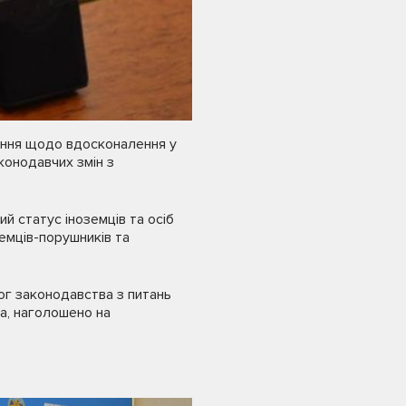
шення щодо вдосконалення у
аконодавчих змін з
й статус іноземців та осіб
емців-порушників та
ог законодавства з питань
а, наголошено на