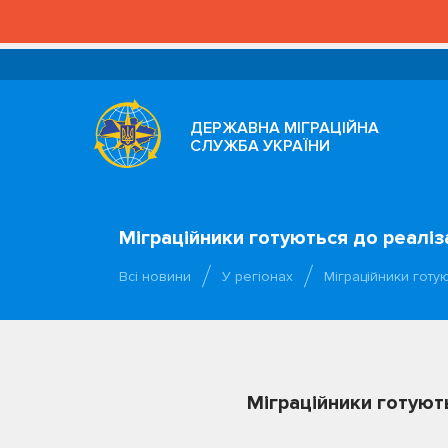
ДЕРЖАВНА МІГРАЦІЙНА
СЛУЖБА УКРАЇНИ
Міграційники готуються до реаліз
Всі новини
У регіонах
Міграційники готую
Міграційники готують