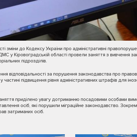
сті зміни до Кодексу України про адміністративні правопору
і ДМС у Кіровоградській області провели заняття з вивчення з
іальних підрозділів.
ня відповідальності за порушення законодавства про правови
у частині підвищення рівня адміністративних штрафів для іноз
заняття приділено увагу дотриманню посадовими особами вим
авлення осіб, які порушили міграційне законодавство. Зокрем
ав затриманих осіб.