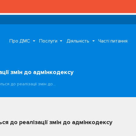
Про ДМС
Послуги
Діяльність
Часті питання
ації змін до адмінкодексу
ться до реалізації змін до…
ся до реалізації змін до адмінкодексу