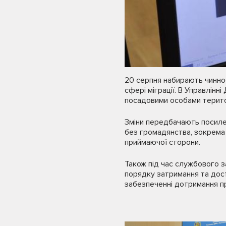
20 серпня набирають чинно
сфері міграції. В Управлінн
посадовими особами територ
Зміни передбачають посилен
без громадянства, зокрема 
приймаючої сторони.
Також під час службового 
порядку затримання та дост
забезпеченні дотримання пр