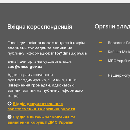
Органи вла
Вхідна кореспонденція
E-mail для вхідної кореспонденції (окрім
Верховна Ра
звернень громадян та запитів на
Кабінет Міні
публічну інформацію):
info
dmsu.gov.ua
МВС Україн
E-mail для органів судової влади:
sud
dmsu.gov.ua
Адреса для листування:
Нацдержслу
вул.Володимирська, 9, м.Київ, 01001
(звернення громадян, адвокатські
запити, запити на публічну інформацію
тощо)
Відділ документального
забезпечення та архівної роботи
Відділ з питань запобігання та
виявлення корупції ДМС України