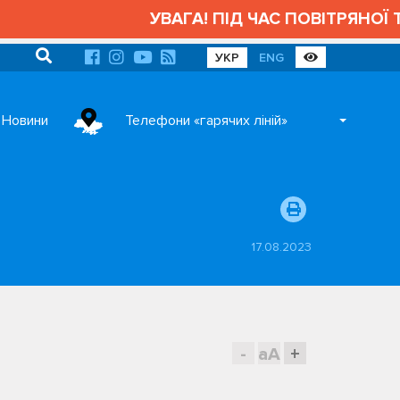
УВАГА! ПІД ЧАС ПОВІТРЯНОЇ ТРИ
УКР
ENG
Новини
Телефони «гарячих ліній»
17.08.2023
-
aA
+