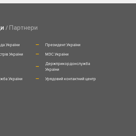
ди
Партнери
да України
Президент України
стрів України
МЗС України
и
Держприкордонслужба
України
жба України
Урядовий контактний центр