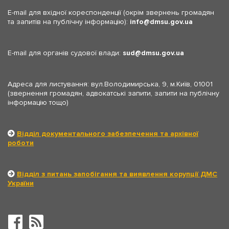
E-mail для вхідної кореспонденції (окрім звернень громадян
та запитів на публічну інформацію):
info
dmsu.gov.ua
E-mail для органів судової влади:
sud
dmsu.gov.ua
Адреса для листування: вул.Володимирська, 9, м.Київ, 01001
(звернення громадян, адвокатські запити, запити на публічну
інформацію тощо)
Відділ документального забезпечення та архівної
роботи
Відділ з питань запобігання та виявлення корупції ДМС
України