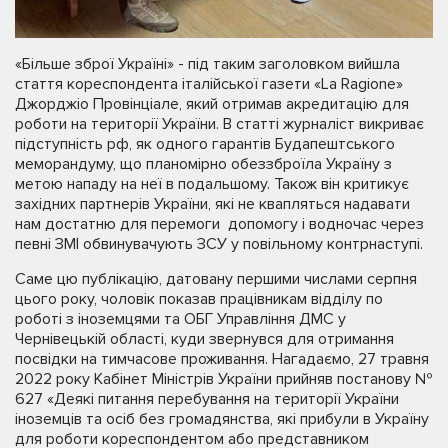
«Більше зброї Україні» - під таким заголовком вийшла
стаття кореспондента італійської газети «La Ragione»
Джорджіо Провінціале, який отримав акредитацію для
роботи на території України. В статті журналіст викриває
підступність рф, як одного гарантів Будапештського
меморандуму, що планомірно обеззброїла Україну з
метою нападу на неї в подальшому. Також він критикує
західних партнерів України, які не квапляться надавати
нам достатню для перемоги допомогу і водночас через
певні ЗМІ обвинувачують ЗСУ у повільному контрнаступі.
Саме цю публікацію, датовану першими числами серпня
цього року, чоловік показав працівникам відділу по
роботі з іноземцями та ОБГ Управління ДМС у
Чернівецькій області, куди звернувся для отримання
посвідки на тимчасове проживання. Нагадаємо, 27 травня
2022 року Кабінет Міністрів України прийняв постанову №
627 «Деякі питання перебування на території України
іноземців та осіб без громадянства, які прибули в Україну
для роботи кореспондентом або представником