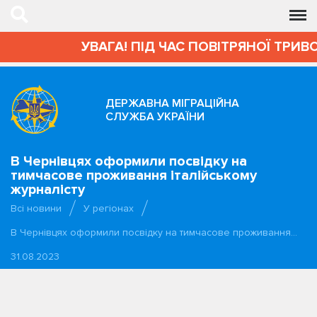
УВАГА! ПІД ЧАС ПОВІТРЯНОЇ ТРИВО
ДЕРЖАВНА МІГРАЦІЙНА
СЛУЖБА УКРАЇНИ
В Чернівцях оформили посвідку на
тимчасове проживання італійському
журналісту
Всі новини
У регіонах
В Чернівцях оформили посвідку на тимчасове проживання…
31.08.2023