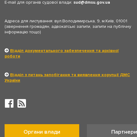
E-mail для органів судової влади:
sud
dmsu.gov.ua
Адреса для листування: вул.Володимирська, 9, м.Київ, 01001
(звернення громадян, адвокатські запити, запити на публічну
інформацію тощо)
Відділ документального забезпечення та архівної
роботи
Відділ з питань запобігання та виявлення корупції ДМС
України
Органи влади
Партнери