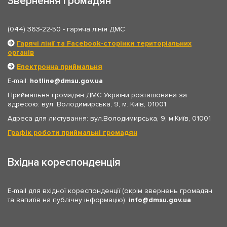
Звернення громадян
(044) 363-22-50
- гаряча лінія ДМС
Гарячі лінії та Facebook-сторінки територіальних
органів
Електронна приймальня
E-mail:
hotline
dmsu.gov.ua
Приймальня громадян ДМС України розташована за
адресою: вул. Володимирська, 9, м. Київ, 01001
Адреса для листування: вул.Володимирська, 9, м.Київ, 01001
Графік роботи приймальні громадян
Вхідна кореспонденція
E-mail для вхідної кореспонденції (окрім звернень громадян
та запитів на публічну інформацію):
info
dmsu.gov.ua