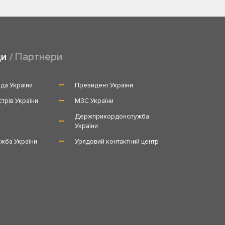
ди
Партнери
да України
Президент України
стрів України
МЗС України
и
Держприкордонслужба
України
жба України
Урядовий контактний центр