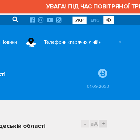
УВАГА! ПІД ЧАС ПОВІТРЯНОЇ ТРИВОГИ
УКР
ENG
Новини
Телефони «гарячих ліній»
ті
01.09.2023
-
aA
+
деській області