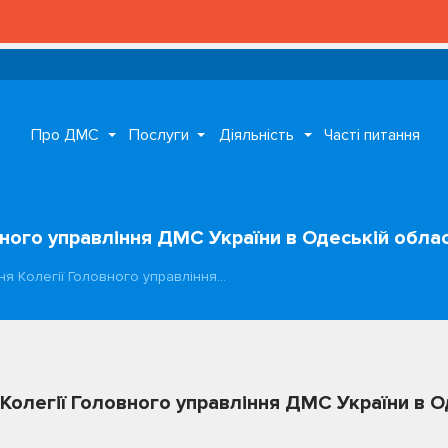
Про ДМС
Послуги
Діяльність
Часті питання
вного управління ДМС України в Одеській облас
ня Колегії Головного управління…
Колегії Головного управління ДМС України в О