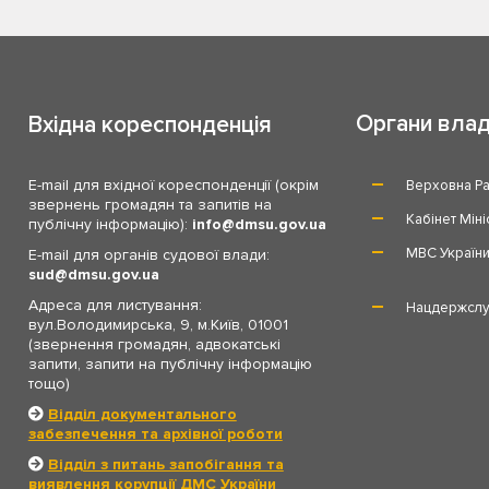
Органи вла
Вхідна кореспонденція
E-mail для вхідної кореспонденції (окрім
Верховна Ра
звернень громадян та запитів на
Кабінет Міні
публічну інформацію):
info
dmsu.gov.ua
МВС Україн
E-mail для органів судової влади:
sud
dmsu.gov.ua
Адреса для листування:
Нацдержслу
вул.Володимирська, 9, м.Київ, 01001
(звернення громадян, адвокатські
запити, запити на публічну інформацію
тощо)
Відділ документального
забезпечення та архівної роботи
Відділ з питань запобігання та
виявлення корупції ДМС України