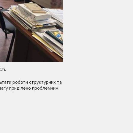
ті.
ьтати роботи структурних та
увагу приділено проблемним