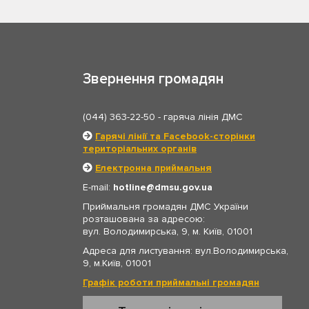
Звернення громадян
(044) 363-22-50
- гаряча лінія ДМС
Гарячі лінії та Facebook-сторінки
територіальних органів
Електронна приймальня
E-mail:
hotline
dmsu.gov.ua
Приймальня громадян ДМС України
розташована за адресою:
вул. Володимирська, 9, м. Київ, 01001
Адреса для листування: вул.Володимирська,
9, м.Київ, 01001
Графік роботи приймальні громадян