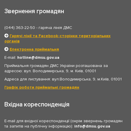
Звернення громадян
(044) 363-22-50
- гаряча лінія ДМС
Гарячі лінії та Facebook-сторінки територіальних
органів
Електронна приймальня
E-mail:
hotline
dmsu.gov.ua
Приймальня громадян ДМС України розташована за
адресою: вул. Володимирська, 9, м. Київ, 01001
Адреса для листування: вул.Володимирська, 9, м.Київ, 01001
Графік роботи приймальні громадян
Вхідна кореспонденція
E-mail для вхідної кореспонденції (окрім звернень громадян
та запитів на публічну інформацію):
info
dmsu.gov.ua