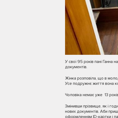
У свої 95 років пані Ганна 
документів.
Жінка розповіла, що в молод
Усе подружнє життя вона к
Чоловіка немає уже 13 років
Змінивши прізвище, як і год
нових документів. Аби при
оформленням ІD-картки і па