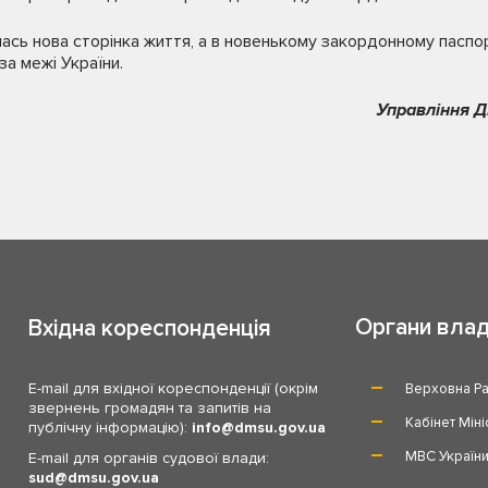
лась нова сторінка життя, а в новенькому закордонному паспор
за межі України.
Управління Д
Органи вла
Вхідна кореспонденція
E-mail для вхідної кореспонденції (окрім
Верховна Ра
звернень громадян та запитів на
Кабінет Міні
публічну інформацію):
info
dmsu.gov.ua
МВС Україн
E-mail для органів судової влади:
sud
dmsu.gov.ua