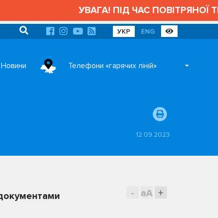
УВАГА! ПІД ЧАС ПОВІТРЯНОЇ ТР
УКР
ENG
Новини
Телефони «гарячих ліній»
12.09.2023
-
aA
+
и документами