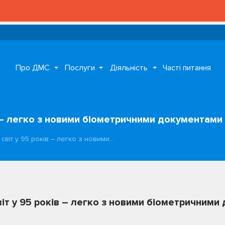
Про ДМС
Послуги
Діяльність
Часті питання
в – легко з новими біометричними документами
світ у 95 років – легко з новими…
віт у 95 років – легко з новими біометричним