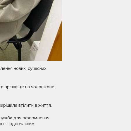
млення нових, сучасних
ти прізвище на чоловікове.
вирішила втілити в життя.
ї служби для оформлення
ою – одночасним