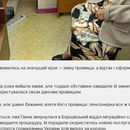
наважилась на значущий крок – зміну прізвища, а відтак і офор
і роки вийшла заміж, але тодішні обставини завадили їй зміни
ористувалася своїм дівочим прізвищем.
, але давнє бажання, взяти його прізвище, пенсіонерка все ж 
иться, пані Ганна звернулася в Борщівський відділ міграційно
швидшити процедуру, їй порадили скористатись новою послуг
спорта громадянина України для виїзду за кордон.