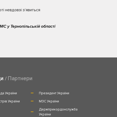
ті невдовзі з’явиться
МС у Тернопільській області
ди
Партнери
да України
Президент України
стрів України
МЗС України
и
Держприкордонслужба
України