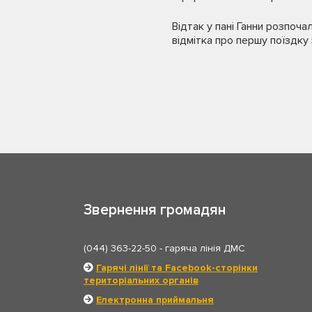
Відтак у пані Ганни розпоча
відмітка про першу поїздку 
Звернення громадян
(044) 363-22-50
- гаряча лінія ДМС
Гарячі лінії та Facebook-сторінки
територіальних органів
Електронна приймальня