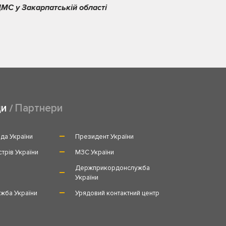
МС у Закарпатській області
ди
Партнери
да України
Президент України
стрів України
МЗС України
и
Держприкордонслужба
України
жба України
Урядовий контактний центр