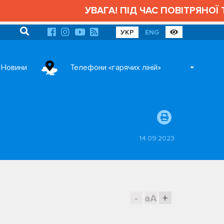
УВАГА! ПІД ЧАС ПОВІТРЯНОЇ Т
УКР
ENG
Новини
Телефони «гарячих ліній»
14.09.2023
-
aA
+