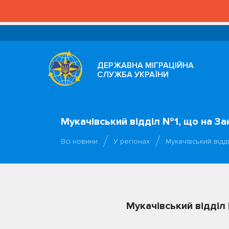
ДЕРЖАВНА МІГРАЦІЙНА
СЛУЖБА УКРАЇНИ
Мукачівський відділ №1, що на За
Всі новини
У регіонах
Мукачівський відд
Мукачівський відділ