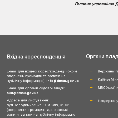
Головне управління Д
Органи вла
Вхідна кореспонденція
E-mail для вхідної кореспонденції (окрім
Верховна Ра
звернень громадян та запитів на
Кабінет Міні
публічну інформацію):
info
dmsu.gov.ua
МВС Україн
E-mail для органів судової влади:
sud
dmsu.gov.ua
Адреса для листування:
Нацдержслу
вул.Володимирська, 9, м.Київ, 01001
(звернення громадян, адвокатські
запити, запити на публічну інформацію