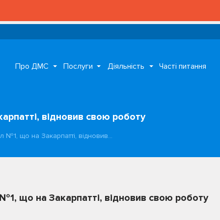
Про ДМС
Послуги
Діяльність
Часті питання
карпатті, відновив свою роботу
іл №1, що на Закарпатті, відновив…
 №1, що на Закарпатті, відновив свою роботу