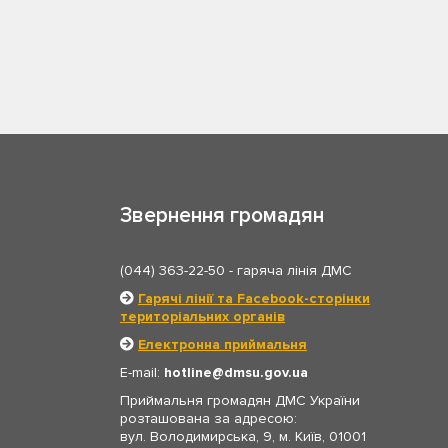
Звернення громадян
(044) 363-22-50
- гаряча лінія ДМС
Гарячі лінії та Facebook-сторінки
територіальних органів
Електронна приймальня
E-mail:
hotline
dmsu.gov.ua
Приймальня громадян ДМС України
розташована за адресою:
вул. Володимирська, 9, м. Київ, 01001