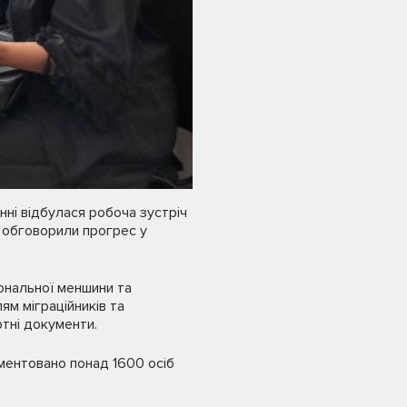
нні відбулася робоча зустріч
 обговорили прогрес у
іональної меншини та
м міграційників та
ртні документи.
ументовано понад 1600 осіб