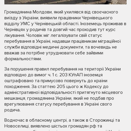
Громадянина Молдови, який ухилявся від своєчасного
виїзду з України, виявили працівники Чернівецького
відділу УМС у Чернівецькій області. Іноземець проживав в
Чернівцях у родичів та довгий час проходив тут курс
лікування. Чоловік міг легалізувати свій статус
перебування в Україні, надавши працівникам міграційної
служби відповідні медичні документи, та вочевидь не
вважав за потрібне утруднювати себе зайвими
формальностями.
За порушення правил перебування на території України
відповідно до вимог ч. 1 с. 203 КУпАП іноземця
оштрафовано та примусово повернуть до країни
походження. За статтею 205 цього ж Кодексу до
адміністративної відповідальності притягнуто місцевого
мешканця, громадянина України, який не подбав про
врегулювання статусу перебування в Україні свого
родича.
Водночас в обласному центрі, а також в Сторожинці та
Новоселиці, виявлено шістьох громадян рф та