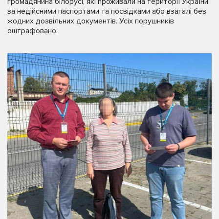
громадянина білорусі, які проживали на території України
за недійсними паспортами та посвідками або взагалі без
жодних дозвільних документів. Усіх порушників
оштрафовано.