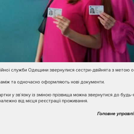
ційної служби Одещини звернулися сестри-двійнята з метою обм
аміж та одночасно оформляють нові документи.
артки у зв’язку із зміною прізвища можна звернутися до буд
залежно від місця реєстрації проживання.
Головне управлі