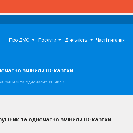
Про ДМС
Послуги
Діяльність
Часті питання
очасно змінили ID-картки
на рушник та одночасно змінили…
рушник та одночасно змінили ID-картки