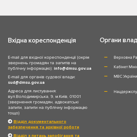
Органи вла
Вхідна кореспонденція
E-mail для вхідної кореспонденції (окрім
Верховна Ра
звернень громадян та запитів на
Кабінет Міні
публічну інформацію):
info
dmsu.gov.ua
МВС Україн
E-mail для органів судової влади:
sud
dmsu.gov.ua
Адреса для листування:
Нацдержслу
вул.Володимирська, 9, м.Київ, 01001
(звернення громадян, адвокатські
запити, запити на публічну інформацію
тощо)
Відділ документального
забезпечення та архівної роботи
Відділ з питань запобігання та