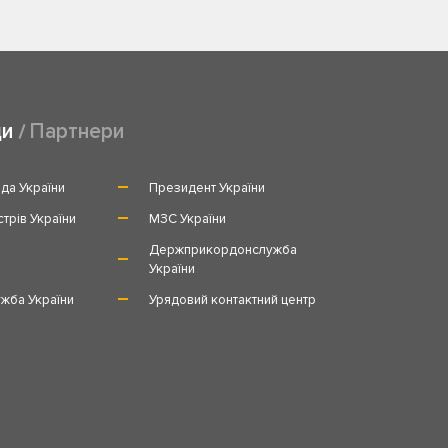
ди
Партнери
да України
Президент України
стрів України
МЗС України
и
Держприкордонслужба
України
жба України
Урядовий контактний центр