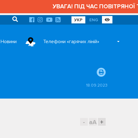
УВАГА! ПІД ЧАС ПОВІТРЯНОЇ Т
УКР
ENG
Новини
Телефони «гарячих ліній»
18.09.2023
-
aA
+