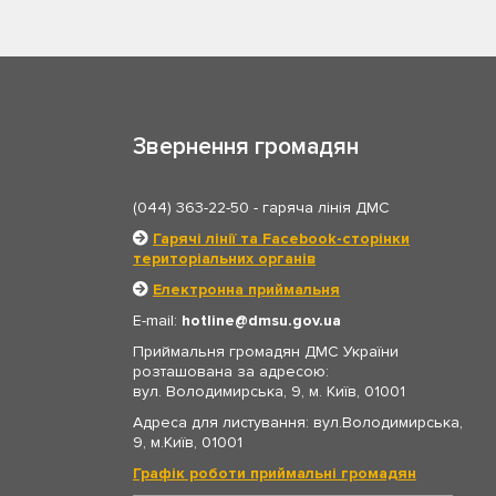
Звернення громадян
(044) 363-22-50
- гаряча лінія ДМС
Гарячі лінії та Facebook-сторінки
територіальних органів
Електронна приймальня
E-mail:
hotline
dmsu.gov.ua
Приймальня громадян ДМС України
розташована за адресою:
вул. Володимирська, 9, м. Київ, 01001
Адреса для листування: вул.Володимирська,
9, м.Київ, 01001
Графік роботи приймальні громадян