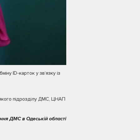
іну ID-карток у зв’язку із
ь-якого підрозділу ДМС, ЦНАП
ння ДМС в Одеській області